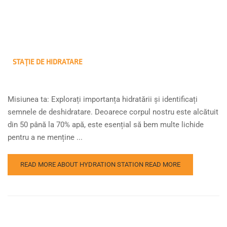
STAȚIE DE HIDRATARE
Misiunea ta: Explorați importanța hidratării și identificați
semnele de deshidratare. Deoarece corpul nostru este alcătuit
din 50 până la 70% apă, este esențial să bem multe lichide
pentru a ne menține ...
READ MORE ABOUT HYDRATION STATION
READ MORE