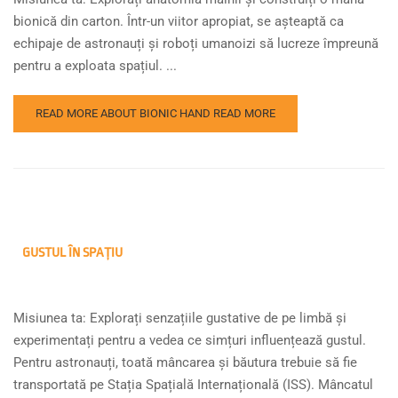
bionică din carton. Într-un viitor apropiat, se așteaptă ca
echipaje de astronauți și roboți umanoizi să lucreze împreună
pentru a exploata spațiul. ...
READ MORE ABOUT BIONIC HAND
READ MORE
GUSTUL ÎN SPAȚIU
Misiunea ta: Explorați senzațiile gustative de pe limbă și
experimentați pentru a vedea ce simțuri influențează gustul.
Pentru astronauți, toată mâncarea și băutura trebuie să fie
transportată pe Stația Spațială Internațională (ISS). Mâncatul