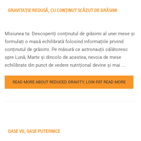
GRAVITAȚIE REDUSĂ, CU CONȚINUT SCĂZUT DE GRĂSIMI
Misiunea ta: Descoperiți conținutul de grăsimi al unei mese și
formulați o masă echilibrată folosind informațiile privind
conținutul de grăsimi. Pe măsură ce astronauții călătoresc
spre Lună, Marte și dincolo de acestea, nevoia de mese
echilibrate din punct de vedere nutrițional devine și mai ...
READ MORE ABOUT REDUCED GRAVITY, LOW-FAT
READ MORE
OASE VII, OASE PUTERNICE