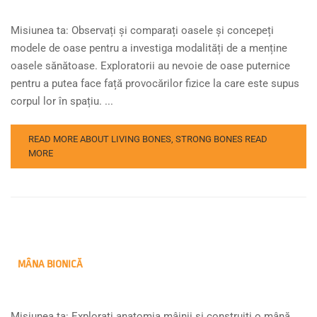
Misiunea ta: Observați și comparați oasele și concepeți
modele de oase pentru a investiga modalități de a menține
oasele sănătoase. Exploratorii au nevoie de oase puternice
pentru a putea face față provocărilor fizice la care este supus
corpul lor în spațiu. ...
READ MORE ABOUT LIVING BONES, STRONG BONES
READ
MORE
MÂNA BIONICĂ
Misiunea ta: Explorați anatomia mâinii și construiți o mână