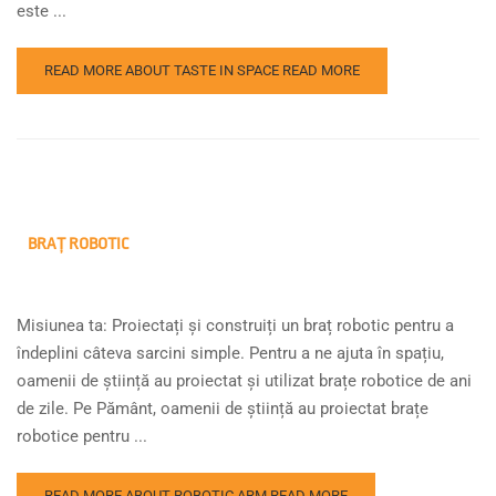
este ...
READ MORE ABOUT TASTE IN SPACE
READ MORE
BRAȚ ROBOTIC
Misiunea ta: Proiectați și construiți un braț robotic pentru a
îndeplini câteva sarcini simple. Pentru a ne ajuta în spațiu,
oamenii de știință au proiectat și utilizat brațe robotice de ani
de zile. Pe Pământ, oamenii de știință au proiectat brațe
robotice pentru ...
READ MORE ABOUT ROBOTIC ARM
READ MORE