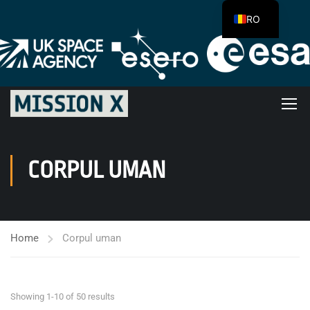
RO
CORPUL UMAN
Home
Corpul uman
Showing 1-10 of 50 results