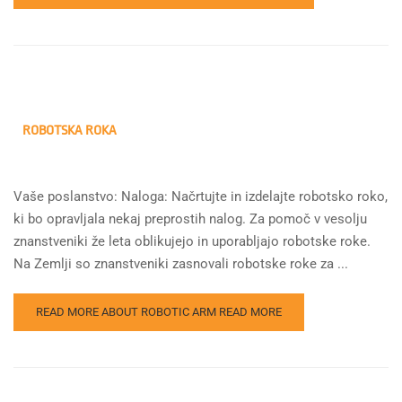
ROBOTSKA ROKA
Vaše poslanstvo: Naloga: Načrtujte in izdelajte robotsko roko,
ki bo opravljala nekaj preprostih nalog. Za pomoč v vesolju
znanstveniki že leta oblikujejo in uporabljajo robotske roke.
Na Zemlji so znanstveniki zasnovali robotske roke za ...
READ MORE ABOUT ROBOTIC ARM
READ MORE