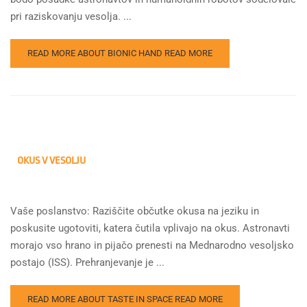
pri raziskovanju vesolja. ...
READ MORE ABOUT BIONIC HAND
READ MORE
OKUS V VESOLJU
Vaše poslanstvo: Raziščite občutke okusa na jeziku in
poskusite ugotoviti, katera čutila vplivajo na okus. Astronavti
morajo vso hrano in pijačo prenesti na Mednarodno vesoljsko
postajo (ISS). Prehranjevanje je ...
READ MORE ABOUT TASTE IN SPACE
READ MORE