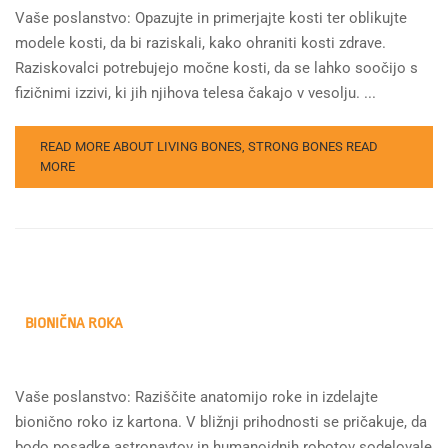
Vaše poslanstvo: Opazujte in primerjajte kosti ter oblikujte
modele kosti, da bi raziskali, kako ohraniti kosti zdrave.
Raziskovalci potrebujejo močne kosti, da se lahko soočijo s
fizičnimi izzivi, ki jih njihova telesa čakajo v vesolju. ...
READ MORE ABOUT LIVING BONES, STRONG BONES
READ
MORE
BIONIČNA ROKA
Vaše poslanstvo: Raziščite anatomijo roke in izdelajte
bionično roko iz kartona. V bližnji prihodnosti se pričakuje, da
bodo posadke astronavtov in humanoidnih robotov sodelovale