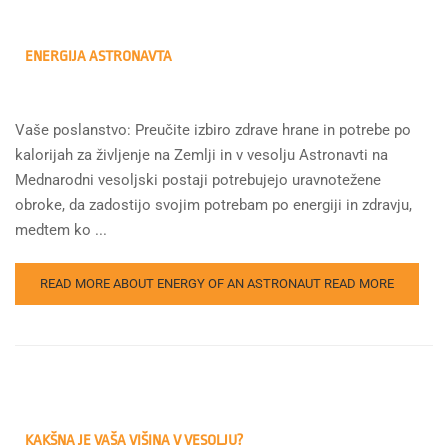
ENERGIJA ASTRONAVTA
Vaše poslanstvo: Preučite izbiro zdrave hrane in potrebe po
kalorijah za življenje na Zemlji in v vesolju Astronavti na
Mednarodni vesoljski postaji potrebujejo uravnotežene
obroke, da zadostijo svojim potrebam po energiji in zdravju,
medtem ko ...
READ MORE ABOUT ENERGY OF AN ASTRONAUT
READ MORE
KAKŠNA JE VAŠA VIŠINA V VESOLJU?