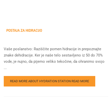
POSTAJA ZA HIDRACIJO
Vaše poslanstvo: Raziščite pomen hidracije in prepoznajte
znake dehidracije. Ker je naše telo sestavljeno iz 50 do 70%
vode, je nujno, da pijemo veliko tekočine, da ohranimo svojo
...
READ MORE ABOUT HYDRATION STATION
READ MORE