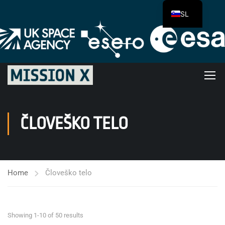
SL
ČLOVEŠKO TELO
Home
Človeško telo
Showing 1-10 of 50 results