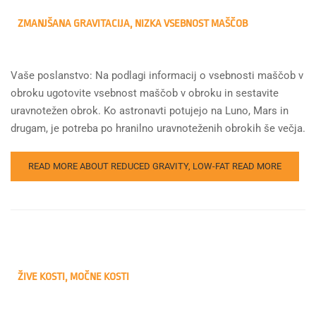
ZMANJŠANA GRAVITACIJA, NIZKA VSEBNOST MAŠČOB
Vaše poslanstvo: Na podlagi informacij o vsebnosti maščob v
obroku ugotovite vsebnost maščob v obroku in sestavite
uravnotežen obrok. Ko astronavti potujejo na Luno, Mars in
drugam, je potreba po hranilno uravnoteženih obrokih še večja.
READ MORE ABOUT REDUCED GRAVITY, LOW-FAT
READ MORE
ŽIVE KOSTI, MOČNE KOSTI