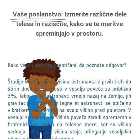
Vaše poslanstvo:
Izmerite različne dele
telesa in raziščite, kako se te meritve
spreminjajo v prostoru.
Kako visoki ste? Ste prepričani, da poznate odgovor?
Študije kažejo, da se višina astronavta v prvih treh do
štirih dneh breztežnosti v vesolju poveča za približno
3%. Takoj ko se astronavti vrnejo nazaj na Zemljo, jih
gravitacija ponovno pritegne in astronavti se običajno
v kratkem času vrnejo na svojo višino pred poletom. V
vesolju se skoraj vsa višina poveča zaradi sprememb v
hrbtenici, kar vpliva na telesne mere, kot so višina
sedenja, višina oči, višina stoje, prileganje vesoljskih
oblek in še marsikaj drugega.