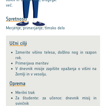
več.
Spretnosti
Merjenje, primerjanje, timsko delo
Učni cilji
Izmerite višino telesa, dolžino nog in razpon
rok.
Primerjava meritev
V dnevnik misije zapišite opažanja o višini na
Zemlji in v vesolju.
Oprema
Merilni trak
Za študente: za učence: dnevnik misij in
svinčnik