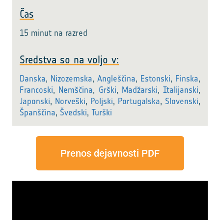
Čas
15 minut na razred
Sredstva so na voljo v:
Danska
,
Nizozemska
,
Angleščina
,
Estonski
,
Finska
,
Francoski
,
Nemščina
,
Grški
,
Madžarski
,
Italijanski
,
Japonski
,
Norveški
,
Poljski
,
Portugalska
,
Slovenski
,
Španščina
,
Švedski
,
Turški
Prenos dejavnosti PDF