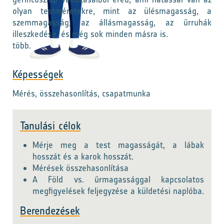
olyan testméretekre, mint az ülésmagasság, a
szemmagasság, az állásmagasság, az űrruhák
illeszkedése, és még sok minden másra is.
több.
Képességek
Mérés, összehasonlítás, csapatmunka
Tanulási célok
Mérje meg a test magasságát, a lábak
hosszát és a karok hosszát.
Mérések összehasonlítása
A Föld vs. űrmagassággal kapcsolatos
megfigyelések feljegyzése a küldetési naplóba.
Berendezések