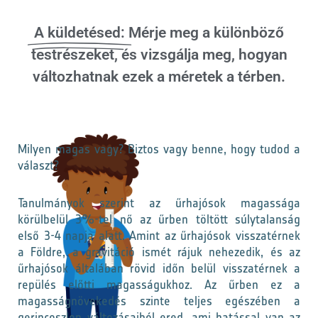
A küldetésed:
Mérje meg a különböző
testrészeket, és vizsgálja meg, hogyan
változhatnak ezek a méretek a térben.
Milyen magas vagy? Biztos vagy benne, hogy tudod a
választ?
Tanulmányok szerint az űrhajósok magassága
körülbelül 3%-tel nő az űrben töltött súlytalanság
első 3-4 napja alatt. Amint az űrhajósok visszatérnek
a Földre, a gravitáció ismét rájuk nehezedik, és az
űrhajósok általában rövid időn belül visszatérnek a
repülés előtti magasságukhoz. Az űrben ez a
magasságnövekedés szinte teljes egészében a
gerincoszlop változásaiból ered, ami hatással van az