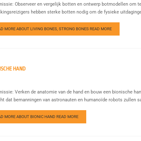
issie: Observeer en vergelijk botten en ontwerp botmodellen om t
kingsreizigers hebben sterke botten nodig om de fysieke uitdagingen
AD MORE ABOUT LIVING BONES, STRONG BONES
READ MORE
ISCHE HAND
issie: Verken de anatomie van de hand en bouw een bionische hand
ht dat bemanningen van astronauten en humanoïde robots zullen sa
AD MORE ABOUT BIONIC HAND
READ MORE