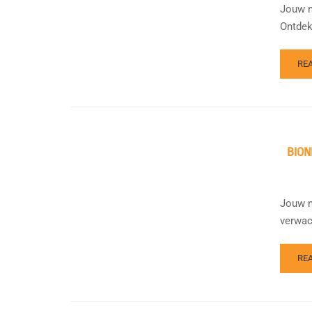
Jouw m
Ontdek
RE
BION
Jouw m
verwac
RE