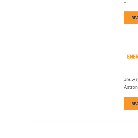
...
RE
ENER
Jouw m
Astron
RE