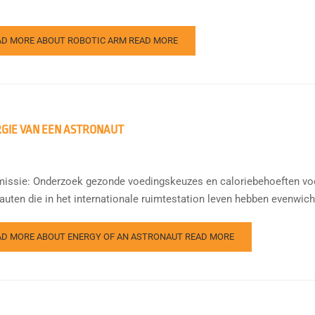
AD MORE ABOUT ROBOTIC ARM
READ MORE
GIE VAN EEN ASTRONAUT
issie: Onderzoek gezonde voedingskeuzes en caloriebehoeften voor 
auten die in het internationale ruimtestation leven hebben evenwich
AD MORE ABOUT ENERGY OF AN ASTRONAUT
READ MORE