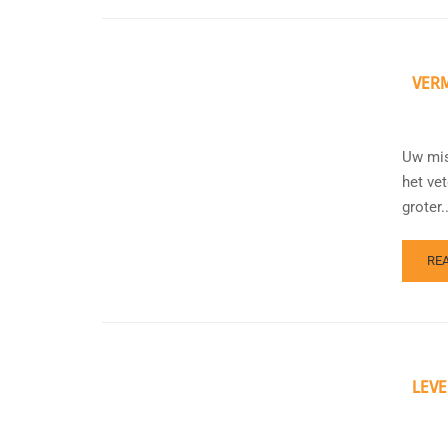
VER
Uw mis
het ve
groter..
RE
LEVE