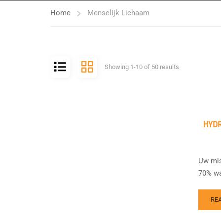
Home
Menselijk Lichaam
Showing 1-10 of 50 results
HYDR
Uw mis
70% wa
RE