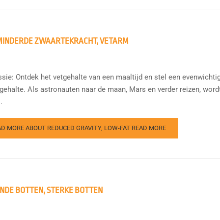
MINDERDE ZWAARTEKRACHT, VETARM
sie: Ontdek het vetgehalte van een maaltijd en stel een evenwichti
tgehalte. Als astronauten naar de maan, Mars en verder reizen, wor
.
AD MORE ABOUT REDUCED GRAVITY, LOW-FAT
READ MORE
NDE BOTTEN, STERKE BOTTEN