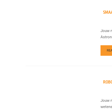
SMAA
Jouw m
Astron
RE
ROB
Jouw m
wetens