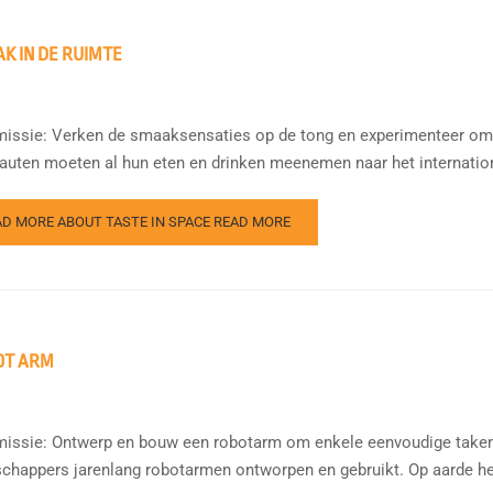
K IN DE RUIMTE
issie: Verken de smaaksensaties op de tong en experimenteer om 
auten moeten al hun eten en drinken meenemen naar het international
AD MORE ABOUT TASTE IN SPACE
READ MORE
OT ARM
issie: Ontwerp en bouw een robotarm om enkele eenvoudige taken u
chappers jarenlang robotarmen ontworpen en gebruikt. Op aarde 