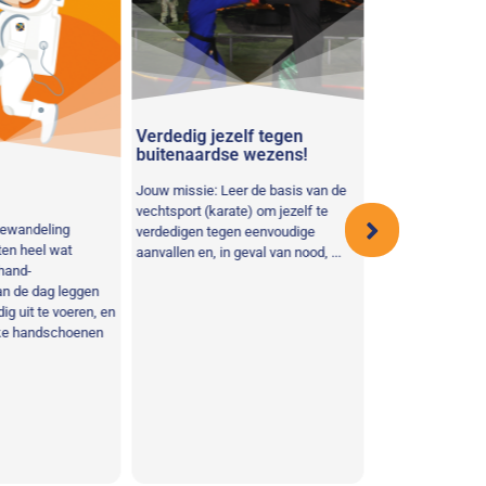
Verdedig jezelf tegen
buitenaardse wezens!
Jouw missie: Leer de basis van de
Basisstation 
vechtsport (karate) om jezelf te
ewandeling
Je hebt net een g
verdedigen tegen eenvoudige
en heel wat
gehad om de maan
aanvallen en, in geval van nood, ...
hand-
maar het is tijd o
n de dag leggen
naar de basis...
g uit te voeren, en
kke handschoenen