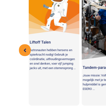
imte
Liftoff Talen
stronaut
Astronauten hebben hersens en
retti en Jaime van
spierkracht nodig! Gebruik je
en gloednieuw
coördinatie, uithoudingsvermogen
 de ruimte! Volg
en snel denken, voer vijf jumping
Tandem-parac
jacks uit, met een sterrensprong ...
Jouw missie: Volto
mogelijk met je t
hulpmiddel is ge
ESERO ...