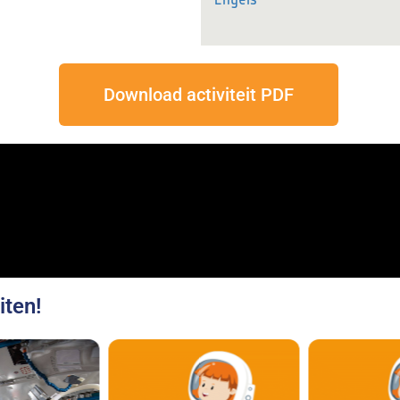
Download activiteit PDF
iten!