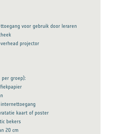
ttoegang voor gebruik door leraren
theek
overhead projector
 per groep):
fiekpapier
en
internettoegang
atatie kaart of poster
tic bekers
an 20 cm