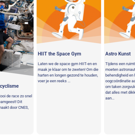
HIIT the Space Gym
Astro Kunst
Laten we de space gym HIIT-en en
Tijdens een ruimt
maak je klaar om te zweten! Om die
moeten astronaut
harten en longen gezond te houden,
behendigheid en 
voer je een reeks ...
oogcoördinatie aa
yclisme
om taken zorgvuldi
dat alles met di
oi de race zo snel
aan...
eamgeest! Dit
maakt door CNES,