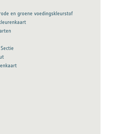
, rode en groene voedingskleurstof
kleurenkaart
arten
 Sectie
ut
renkaart