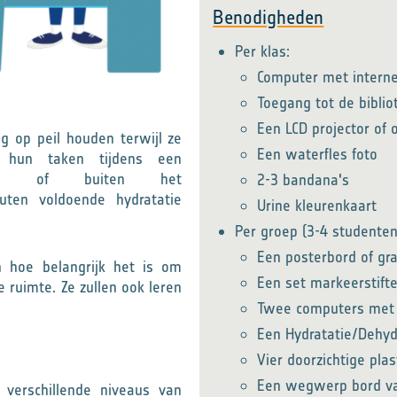
Benodigheden
Per klas:
Computer met interne
Toegang tot de biblio
Een LCD projector of 
 op peil houden terwijl ze
Een waterfles foto
n hun taken tijdens een
innen of buiten het
2-3 bandana's
auten voldoende hydratatie
Urine kleurenkaart
Per groep (3-4 studenten
Een posterbord of gra
n hoe belangrijk het is om
Een set markeerstift
e ruimte. Ze zullen ook leren
Twee computers met 
Een Hydratatie/Dehydr
Vier doorzichtige plas
Een wegwerp bord v
verschillende niveaus van