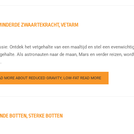
MINDERDE ZWAARTEKRACHT, VETARM
sie: Ontdek het vetgehalte van een maaltijd en stel een evenwichti
tgehalte. Als astronauten naar de maan, Mars en verder reizen, wor
.
AD MORE ABOUT REDUCED GRAVITY, LOW-FAT
READ MORE
NDE BOTTEN, STERKE BOTTEN