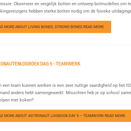
issie: Observeer en vergelijk botten en ontwerp botmodellen om t
kingsreizigers hebben sterke botten nodig om de fysieke uitdagingen
AD MORE ABOUT LIVING BONES, STRONG BONES
READ MORE
ONAUTENLOGBOEK DAG 5 - TEAMWERK
n een team kunnen werken is een zeer nuttige vaardigheid op het IS
mand anders hebt samengewerkt. Misschien heb je op school samen
olpen met koken?
AD MORE ABOUT ASTRONAUT LOGBOOK DAY 5 – TEAMWORK
READ MORE