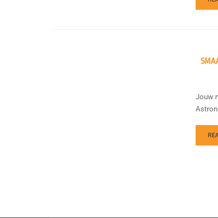
SMAA
Jouw m
Astron
RE