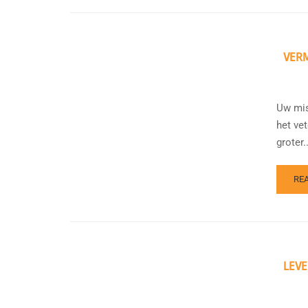
VER
Uw mis
het ve
groter..
RE
LEVE