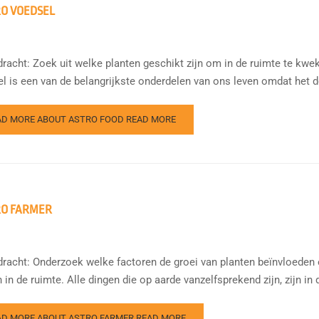
O VOEDSEL
racht: Zoek uit welke planten geschikt zijn om in de ruimte te kw
l is een van de belangrijkste onderdelen van ons leven omdat het de
AD MORE ABOUT ASTRO FOOD
READ MORE
RO FARMER
racht: Onderzoek welke factoren de groei van planten beïnvloeden 
 in de ruimte. Alle dingen die op aarde vanzelfsprekend zijn, zijn in 
AD MORE ABOUT ASTRO FARMER
READ MORE