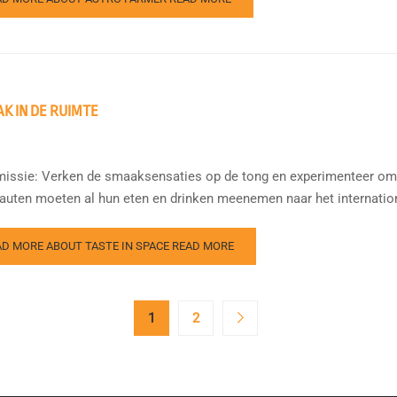
K IN DE RUIMTE
issie: Verken de smaaksensaties op de tong en experimenteer om 
auten moeten al hun eten en drinken meenemen naar het international
AD MORE ABOUT TASTE IN SPACE
READ MORE
1
2