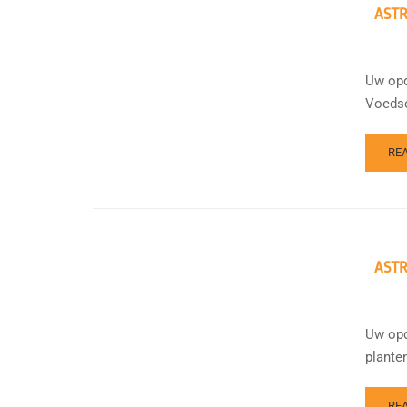
ASTR
Uw opd
Voedse
RE
AST
Uw opd
planten
RE