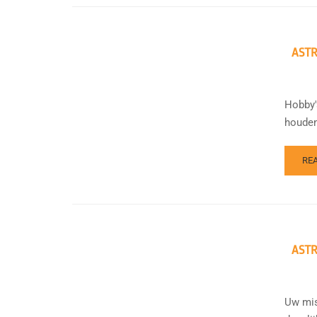
ASTR
Hobby'
houden.
RE
ASTR
Uw mis