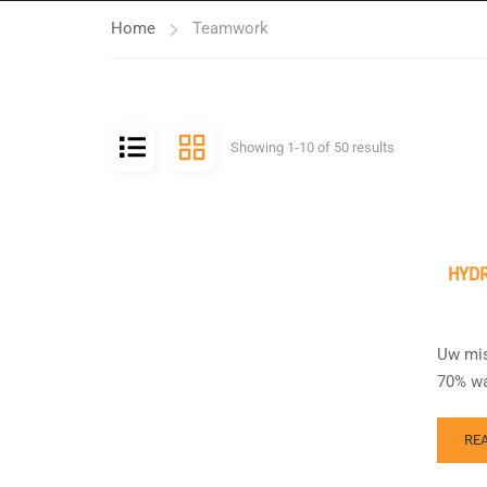
Home
Teamwork
Showing 1-10 of 50 results
HYDR
Uw mis
70% wa
RE