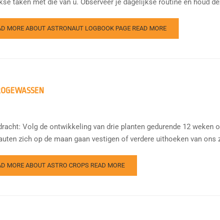
kse taken met die van u. Observeer je dagelijkse routine en houd dez
AD MORE ABOUT ASTRONAUT LOGBOOK PAGE
READ MORE
ROGEWASSEN
racht: Volg de ontwikkeling van drie planten gedurende 12 weken 
auten zich op de maan gaan vestigen of verdere uithoeken van ons z
AD MORE ABOUT ASTRO CROPS
READ MORE