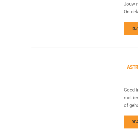
Jouw m
Ontdek
RE
ASTR
Goed i
met ie
of geh
RE