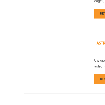
dagelij
RE
AST
Uw opd
astron
RE