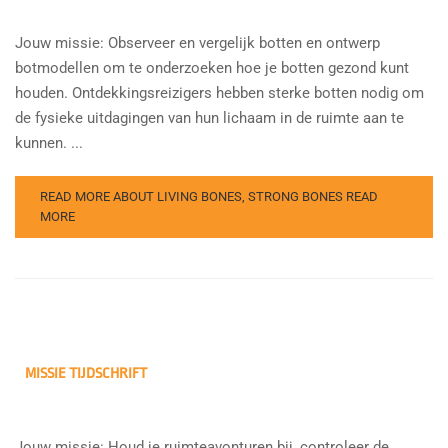
Jouw missie: Observeer en vergelijk botten en ontwerp
botmodellen om te onderzoeken hoe je botten gezond kunt
houden. Ontdekkingsreizigers hebben sterke botten nodig om
de fysieke uitdagingen van hun lichaam in de ruimte aan te
kunnen. ...
READ MORE ABOUT LIVING BONES, STRONG BONES
READ
MORE
MISSIE TIJDSCHRIFT
Jouw missie: Houd je ruimteavonturen bij, controleer de