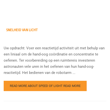
SNELHEID VAN LICHT
Uw opdracht: Voer een reactietijd activiteit uit met behulp van
een liniaal om de hand-oog coördinatie en concentratie te
oefenen. Ter voorbereiding op een ruimtereis investeren
astronauten vele uren in het oefenen van hun hand-oog-
reactietijd. Het bedienen van de robotarm ...
READ MORE ABOUT SPEED OF LIGHT
READ MORE