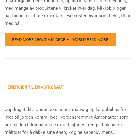
mikroorganismene rundt oss, og utforsk deres sammenheng
med mange av produktene vi bruker hver dag. Mikrobiologer
har funnet ut at mikrober kan leve nesten hvor som helst, til og
med på …
READ MORE ABOUT A MICROBIAL WORLD
READ MORE
ENERGIEN TIL EN ASTRONAUT
Oppdraget ditt: Undersøke sunne matvalg og kaloribehov for
livet på jorden kontra livet i verdensrommet Astronauter som
bor på den internasjonale romstasjonen trenger balanserte
måltider for å dekke sine energi- og helsebehov mens ...