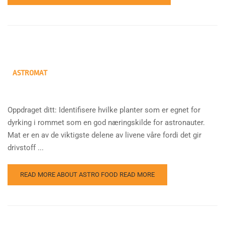
ASTROMAT
Oppdraget ditt: Identifisere hvilke planter som er egnet for
dyrking i rommet som en god næringskilde for astronauter.
Mat er en av de viktigste delene av livene våre fordi det gir
drivstoff ...
READ MORE ABOUT ASTRO FOOD
READ MORE