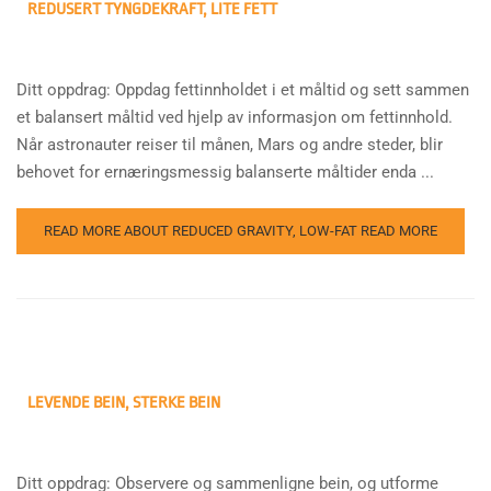
REDUSERT TYNGDEKRAFT, LITE FETT
Ditt oppdrag: Oppdag fettinnholdet i et måltid og sett sammen
et balansert måltid ved hjelp av informasjon om fettinnhold.
Når astronauter reiser til månen, Mars og andre steder, blir
behovet for ernæringsmessig balanserte måltider enda ...
READ MORE ABOUT REDUCED GRAVITY, LOW-FAT
READ MORE
LEVENDE BEIN, STERKE BEIN
Ditt oppdrag: Observere og sammenligne bein, og utforme