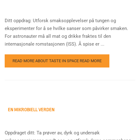
Ditt oppdrag: Utforsk smaksopplevelser på tungen og
eksperimenter for å se hvilke sanser som påvirker smaken.
For astronauter må all mat og drikke fraktes til den
internasjonale romstasjonen (ISS). Å spise er ...
READ MORE ABOUT TASTE IN SPACE
READ MORE
EN MIKROBIELL VERDEN
Oppdraget ditt: Ta prøver av, dyrk og undersøk