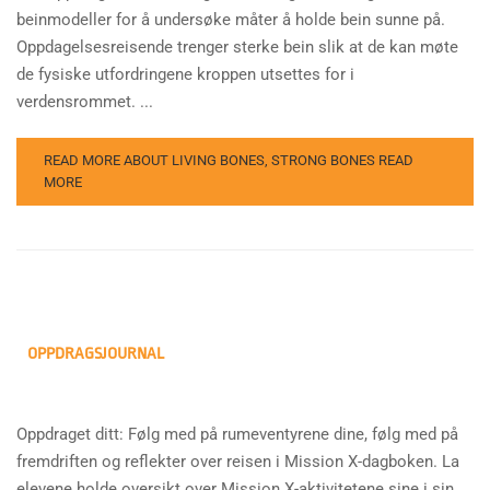
beinmodeller for å undersøke måter å holde bein sunne på.
Oppdagelsesreisende trenger sterke bein slik at de kan møte
de fysiske utfordringene kroppen utsettes for i
verdensrommet. ...
READ MORE ABOUT LIVING BONES, STRONG BONES
READ
MORE
OPPDRAGSJOURNAL
Oppdraget ditt: Følg med på rumeventyrene dine, følg med på
fremdriften og reflekter over reisen i Mission X-dagboken. La
elevene holde oversikt over Mission X-aktivitetene sine i sin