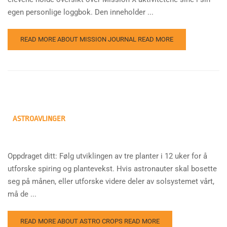
egen personlige loggbok. Den inneholder ...
READ MORE ABOUT MISSION JOURNAL
READ MORE
ASTROAVLINGER
Oppdraget ditt: Følg utviklingen av tre planter i 12 uker for å
utforske spiring og plantevekst. Hvis astronauter skal bosette
seg på månen, eller utforske videre deler av solsystemet vårt,
må de ...
READ MORE ABOUT ASTRO CROPS
READ MORE