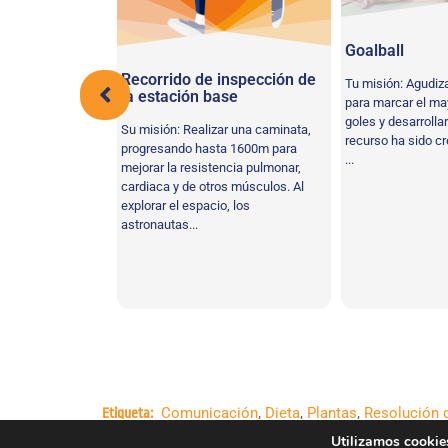
Goalball
 estación base
Recorrido de inspección de
Tu misión: Agudiza
la estación base
para marcar el m
n gran día
goles y desarrollar
Su misión: Realizar una caminata,
, pero es hora de
recurso ha sido c
progresando hasta 1600m para
...
mejorar la resistencia pulmonar,
cardiaca y de otros músculos. Al
explorar el espacio, los
astronautas...
Comunicación
,
Dieta
,
Plantas
,
Resolución 
Etiqueta:
en equipo
Utilizamos cookies