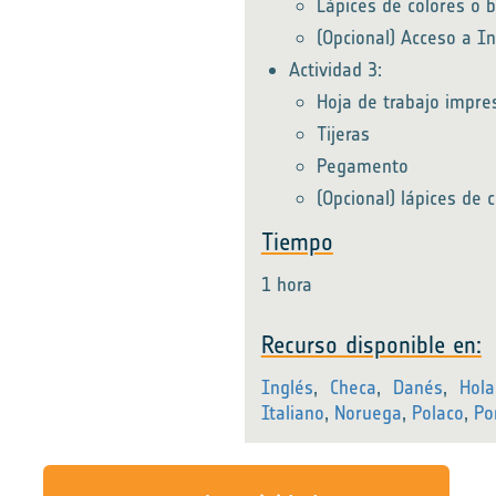
Lápices de colores o b
(Opcional) Acceso a I
Actividad 3:
Hoja de trabajo impr
Tijeras
Pegamento
(Opcional) lápices de 
Tiempo
1 hora
Recurso disponible en:
Inglés
,
Checa
,
Danés
,
Hol
Italiano
,
Noruega
,
Polaco
,
Po