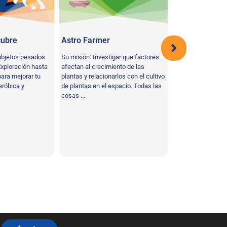
cubre
Astro Farmer
Mano biónica
 objetos pesados
Su misión: Investigar qué factores
Tu misión: Explora
Exploración hasta
afectan al crecimiento de las
mano y construir 
ara mejorar tu
plantas y relacionarlos con el cultivo
de cartón. En un fu
eróbica y
de plantas en el espacio. Todas las
cosas ...