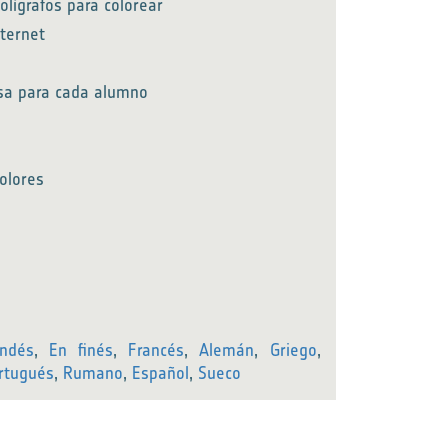
olígrafos para colorear
nternet
esa para cada alumno
colores
andés
,
En finés
,
Francés
,
Alemán
,
Griego
,
rtugués
,
Rumano
,
Español
,
Sueco