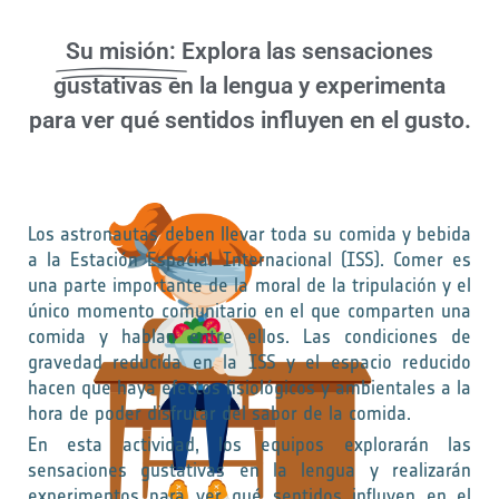
Su misión:
Explora las sensaciones
gustativas en la lengua y experimenta
para ver qué sentidos influyen en el gusto.
Los astronautas deben llevar toda su comida y bebida
a la Estación Espacial Internacional (ISS). Comer es
una parte importante de la moral de la tripulación y el
único momento comunitario en el que comparten una
comida y hablan entre ellos. Las condiciones de
gravedad reducida en la ISS y el espacio reducido
hacen que haya efectos fisiológicos y ambientales a la
hora de poder disfrutar del sabor de la comida.
En esta actividad, los equipos explorarán las
sensaciones gustativas en la lengua y realizarán
experimentos para ver qué sentidos influyen en el