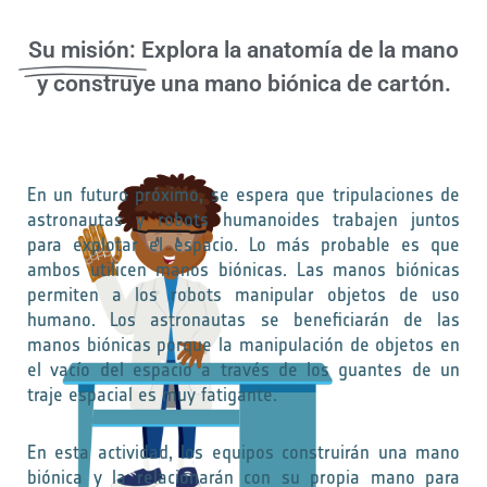
Su misión:
Explora la anatomía de la mano
y construye una mano biónica de cartón.
En un futuro próximo, se espera que tripulaciones de
astronautas y robots humanoides trabajen juntos
para explotar el espacio. Lo más probable es que
ambos utilicen manos biónicas. Las manos biónicas
permiten a los robots manipular objetos de uso
humano. Los astronautas se beneficiarán de las
manos biónicas porque la manipulación de objetos en
el vacío del espacio a través de los guantes de un
traje espacial es muy fatigante.
En esta actividad, los equipos construirán una mano
biónica y la relacionarán con su propia mano para