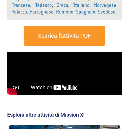
Francese
,
Tedesco
,
Greco
,
Italiano
,
Norvegese
,
Polacco
,
Portoghese
,
Rumeno
,
Spagnolo
,
Svedese
Scarica l'attività PDF
Esplora altre attività di Mission X!