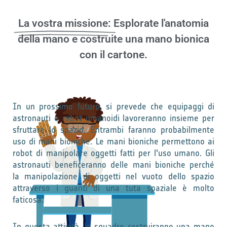
La vostra missione:
Esplorate l'anatomia
della mano e costruite una mano bionica
con il cartone.
In un prossimo futuro, si prevede che equipaggi di
astronauti e robot umanoidi lavoreranno insieme per
sfruttare lo spazio. Entrambi faranno probabilmente
uso di mani bioniche. Le mani bioniche permettono ai
robot di manipolare oggetti fatti per l'uso umano. Gli
astronauti beneficeranno delle mani bioniche perché
la manipolazione di oggetti nel vuoto dello spazio
attraverso i guanti di una tuta spaziale è molto
faticosa.
In questa attività, le squadre costruiranno una mano