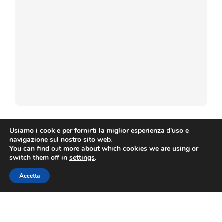
utti
pi
Sul
Usiamo i cookie per fornirti la miglior esperienza d'uso e
navigazione sul nostro sito web.
You can find out more about which cookies we are using or
switch them off in
settings
.
Corpo umano
,
Risoluzione dei problemi
,
Scienza
Tag:
Accetta
Copyright © Agenzia Spaziale Europea. Tutti i diritti riservati.