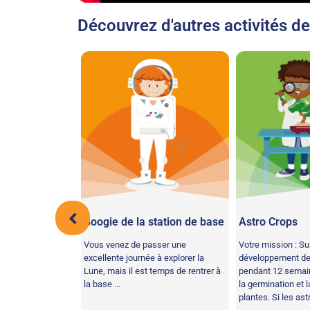
Découvrez d'autres activités de
Boogie de la station de base
Astro Crops
ncevoir et
Vous venez de passer une
Votre mission : Sui
 robotique pour
excellente journée à explorer la
développement de 
hes simples. Pour
Lune, mais il est temps de rentrer à
pendant 12 semain
e, les
la base ...
la germination et 
.
plantes. Si les ast