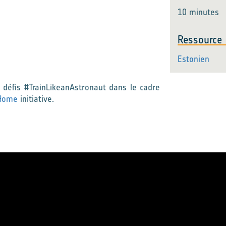
10 minutes
Ressource 
Estonien
es défis #TrainLikeanAstronaut dans le cadre
 Home
initiative.