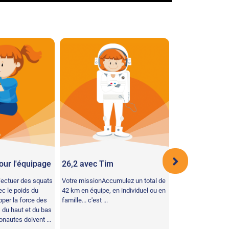
our l'équipage
26,2 avec Tim
Viser la Lune
fectuer des squats
Votre missionAccumulez un total de
Votre mission : Ef
c le poids du
42 km en équipe, en individuel ou en
entraînement de s
pper la force des
famille... c'est ...
corde pour amélior
 du haut et du bas
l'endurance. Sur T
onautes doivent ...
subissent les effet