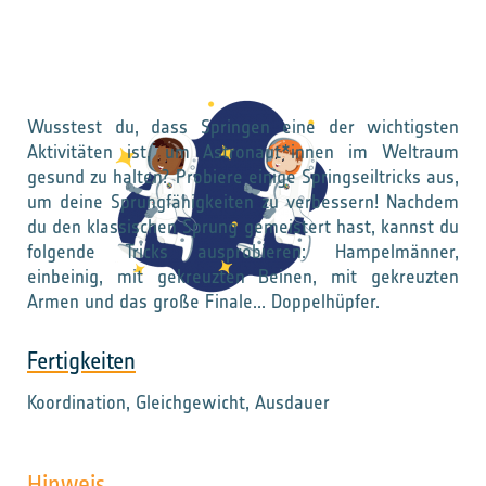
Wusstest du, dass Springen eine der wichtigsten
Aktivitäten ist, um Astronaut*innen im Weltraum
gesund zu halten? Probiere einige Springseiltricks aus,
um deine Sprungfähigkeiten zu verbessern! Nachdem
du den klassischen Sprung gemeistert hast, kannst du
folgende Tricks ausprobieren: Hampelmänner,
einbeinig, mit gekreuzten Beinen, mit gekreuzten
Armen und das große Finale... Doppelhüpfer.
Fertigkeiten
Koordination, Gleichgewicht, Ausdauer
Hinweis