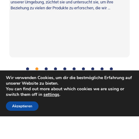
unserer Umgebung, züchtet sie und untersucht sie, um ihre
Beziehung zu vielen der Produkte zu erforschen, die wir …
P
Ih
de
au
Wir verwenden Cookies, um dir die bestmögliche Erfahrung auf
unserer Website zu bieten.
You can find out more about which cookies we are using or
Bonus-Aktivität
,
Körperlich
Tag:
switch them off in
settings
.
Akzeptieren
Copyright © Europäische Weltraumorganisation. Alle Rechte
vorbehalten.