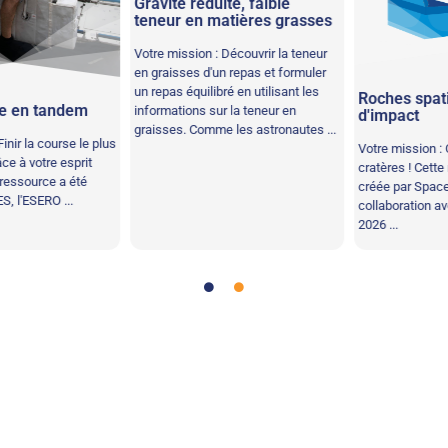
Gravité réduite, faible
teneur en matières grasses
Votre mission : Découvrir la teneur
en graisses d'un repas et formuler
un repas équilibré en utilisant les
Roches spatial
 en tandem
informations sur la teneur en
d'impact
graisses. Comme les astronautes ...
ir la course le plus
Votre mission : Cr
 à votre esprit
cratères ! Cette r
essource a été
créée par Space E
 l'ESERO ...
collaboration ave
2026 ...