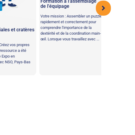
Formation à l'assemblage
d'obstacles en fau
de l'équipage
développer votre c
votre endurance. 
Votre mission : Assembler un puzzle
été créée par ...
rapidement et correctement pour
comprendre l'importance de la
es et cratères
dextérité et de la coordination main-
œil. Lorsque vous travaillez avec ...
éez vos propres
essource a été
xpo en
c NSO, Pays-Bas