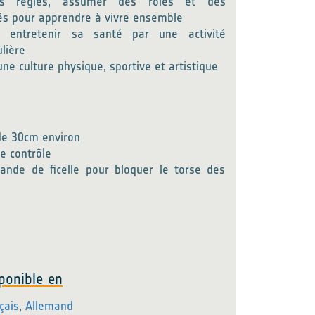
es règles, assumer des rôles et des
tés pour apprendre à vivre ensemble
 entretenir sa santé par une activité
ulière
une culture physique, sportive et artistique
de 30cm environ
e contrôle
bande de ficelle pour bloquer le torse des
ponible en
nçais
,
Allemand