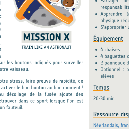
Partager d
l
responsabili
r
Apprendre à
c
physique rég
s
S'approprier 
e
s
Équipement
,
s
4 chaises
s
4 baguettes 
sur les boutons indiqués pour surveiller
2 panneaux d
votre vaisseau.
Optionnel : 
élèves
re stress, faire preuve de rapidité, de
Temps
r activer le bon bouton au bon moment !
n au décollage de la fusée ajoute des
20-30 min
retrouver dans ce sport lorsque l'on est
n fauteuil.
Ressource dis
Néerlandais
, fra