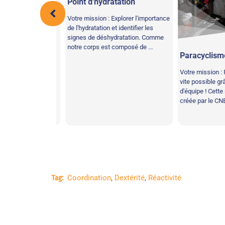
ique
Point d'hydratation
es astronautes
Votre mission : Explorer l'importance
 des sauts
de l'hydratation et identifier les
aires. Ici, sur
signes de déshydratation. Comme
 si facile, mais
notre corps est composé de ...
Paracyclisme
 amusant ! ...
Votre mission : Fin
vite possible grâce
d'équipe ! Cette r
créée par le CNES,
Coordination
,
Dextérité
,
Réactivité
Tag: