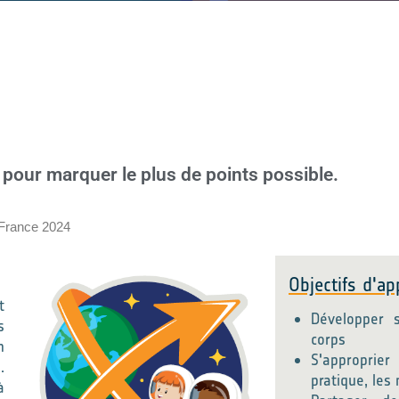
é pour marquer le plus de points possible.
 France 2024
Objectifs d'ap
t
Développer s
s
corps
n
S'approprier
.
pratique, les
à