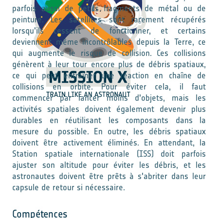
parfois aussi de petits fragments de métal ou de
peinture. Les satellites sont rarement récupérés
lorsqu'ils cessent de fonctionner, et certains
deviennent même incontrôlables depuis la Terre, ce
qui augmente le risque de collision. Ces collisions
génèrent à leur tour encore plus de débris spatiaux,
ce qui peut entraîner une réaction en chaîne de
collisions en orbite. Pour éviter cela, il faut
commencer par lancer moins d'objets, mais les
activités spatiales doivent également devenir plus
durables en réutilisant les composants dans la
mesure du possible. En outre, les débris spatiaux
doivent être activement éliminés. En attendant, la
Station spatiale internationale (ISS) doit parfois
ajuster son altitude pour éviter les débris, et les
astronautes doivent être prêts à s'abriter dans leur
capsule de retour si nécessaire.
Compétences