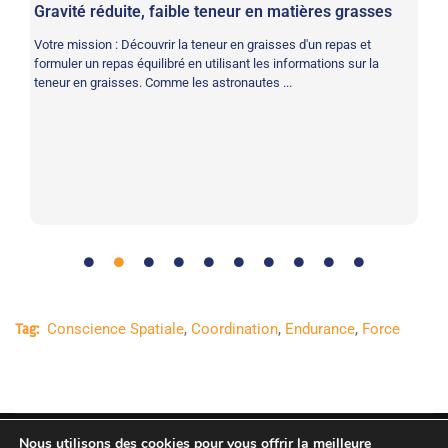
Gravité réduite, faible teneur en matières grasses
Ma
Votre mission : Découvrir la teneur en graisses d'un repas et
Vo
formuler un repas équilibré en utilisant les informations sur la
ma
teneur en graisses. Comme les astronautes ...
Conscience Spatiale
,
Coordination
,
Endurance
,
Force
Tag:
Nous utilisons des cookies pour vous offrir la meilleure