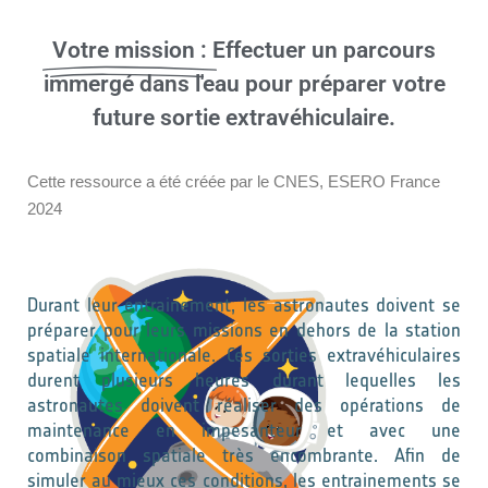
Votre mission :
Effectuer un parcours
immergé dans l'eau pour préparer votre
future sortie extravéhiculaire.
Cette ressource a été créée par le CNES, ESERO France
2024
Durant leur entrainement, les astronautes doivent se
préparer pour leurs missions en dehors de la station
spatiale internationale. Ces sorties extravéhiculaires
durent plusieurs heures durant lequelles les
astronautes doivent réaliser des opérations de
maintenance en impesanteur et avec une
combinaison spatiale très encombrante. Afin de
simuler au mieux ces conditions, les entrainements se