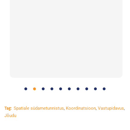
As
e
Te
kõ
Spatiale südametunnistus
,
Koordinatsioon
,
Vastupidavus
,
Tag:
Jõudu