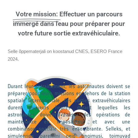
Votre mission:
Effectuer un parcours
immergé dans l'eau pour préparer pour
votre future sortie extravéhiculaire.
Selle õppematerjali on koostanud CNES, ESERO France
2024.
Durant leur entrainement, les astronautes doivent se
préparer pour leurs missions en dehors de la station
spatiale internationale. Ces sorties extravéhiculaires
durent plusieurs heures durant lequelles les
astronautes doivent réaliser des opérations de
maintenance en impesanteur et avec une
combinaison spatiale très encombrante. Selleks, et
simuleerida paremini neid tingimusi, toimuvad