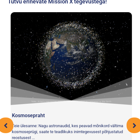
Tutvu erinevate Mission X tegevustega!
Kosmosepraht
Teie ülesanne: Nagu astronaudid, kes peavad mõnikord vältima
kosmoseprügi, saate te teadlikuks inimtegevusest põhjustatud
reostusest ...