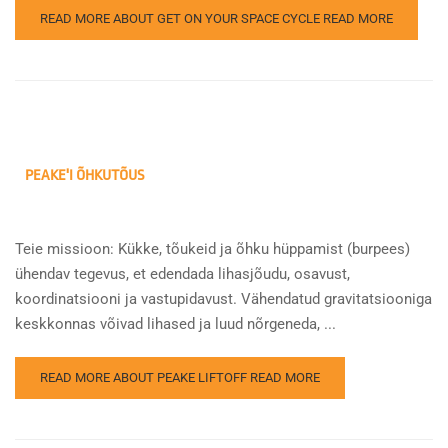
READ MORE ABOUT GET ON YOUR SPACE CYCLE
READ MORE
PEAKE'I ÕHKUTÕUS
Teie missioon: Kükke, tõukeid ja õhku hüppamist (burpees)
ühendav tegevus, et edendada lihasjõudu, osavust,
koordinatsiooni ja vastupidavust. Vähendatud gravitatsiooniga
keskkonnas võivad lihased ja luud nõrgeneda, ...
READ MORE ABOUT PEAKE LIFTOFF
READ MORE