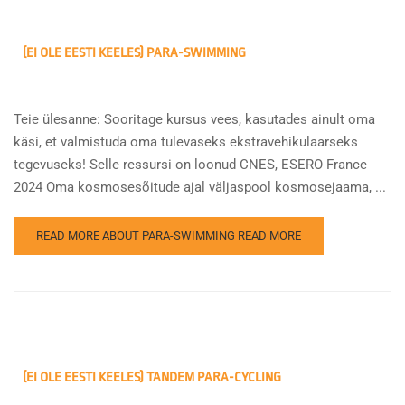
(EI OLE EESTI KEELES) PARA-SWIMMING
Teie ülesanne: Sooritage kursus vees, kasutades ainult oma
käsi, et valmistuda oma tulevaseks ekstravehikulaarseks
tegevuseks! Selle ressursi on loonud CNES, ESERO France
2024 Oma kosmosesõitude ajal väljaspool kosmosejaama, ...
READ MORE ABOUT PARA-SWIMMING
READ MORE
(EI OLE EESTI KEELES) TANDEM PARA-CYCLING