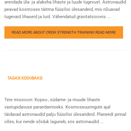
arendada üla- ja alakeha lihaste ja luude tugevust. Astronaudid
peavad kosmoses täitma füüsilisi ülesandeid, mis nõuavad
tugevaid lihaseid ja luid. Vähendatud gravitatsioonis ...
READ MORE ABOUT CREW STRENGTH TRAINING
READ MORE
TAGASI KODUBAASI
Teie missioon: Kopsu-, südame- ja muude lihaste
vastupidavuse parandamiseks. Kosmoseuuringute ajal
täidavad astronaudid palju füüsilisi ülesandeid. Planeedi pinnal
olles, kui nende sõiduk laguneb, siis astronaudid ...