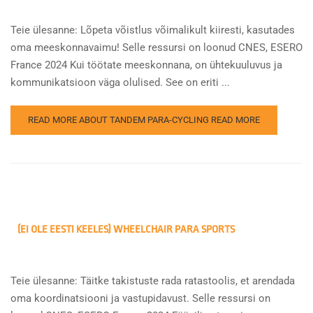
Teie ülesanne: Lõpeta võistlus võimalikult kiiresti, kasutades
oma meeskonnavaimu! Selle ressursi on loonud CNES, ESERO
France 2024 Kui töötate meeskonnana, on ühtekuuluvus ja
kommunikatsioon väga olulised. See on eriti ...
READ MORE ABOUT TANDEM PARA-CYCLING
READ MORE
(EI OLE EESTI KEELES) WHEELCHAIR PARA SPORTS
Teie ülesanne: Täitke takistuste rada ratastoolis, et arendada
oma koordinatsiooni ja vastupidavust. Selle ressursi on