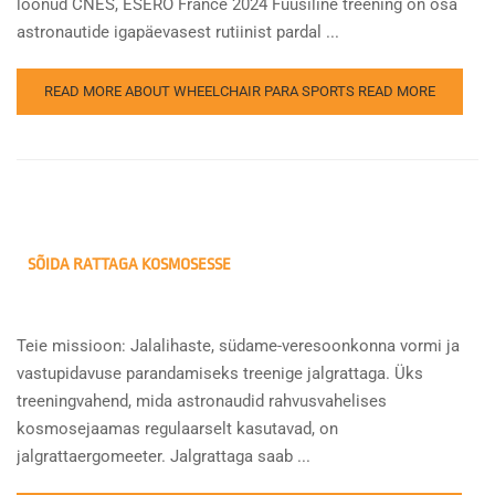
loonud CNES, ESERO France 2024 Füüsiline treening on osa
astronautide igapäevasest rutiinist pardal ...
READ MORE ABOUT WHEELCHAIR PARA SPORTS
READ MORE
SÕIDA RATTAGA KOSMOSESSE
Teie missioon: Jalalihaste, südame-veresoonkonna vormi ja
vastupidavuse parandamiseks treenige jalgrattaga. Üks
treeningvahend, mida astronaudid rahvusvahelises
kosmosejaamas regulaarselt kasutavad, on
jalgrattaergomeeter. Jalgrattaga saab ...