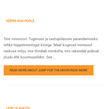
HÜPPA KUU POOLE
Teie missioon: Tugevuse ja vastupidavuse parandamiseks
tehke hüppetreeningut köiega. Maal kogevad inimesed
raskuse mõju, mis tõmbab inimkeha, mis rakendab pidevat
jõudu ehk koormusefekti. See ...
READ MORE ABOUT JUMP FOR THE MOON
READ MORE
UURI JA AVASTA