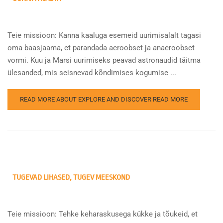
Teie missioon: Kanna kaaluga esemeid uurimisalalt tagasi
oma baasjaama, et parandada aeroobset ja anaeroobset
vormi. Kuu ja Marsi uurimiseks peavad astronaudid täitma
ülesanded, mis seisnevad kõndimises kogumise ...
READ MORE ABOUT EXPLORE AND DISCOVER
READ MORE
TUGEVAD LIHASED, TUGEV MEESKOND
Teie missioon: Tehke keharaskusega kükke ja tõukeid, et