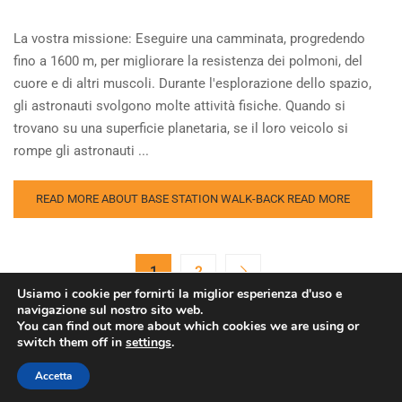
La vostra missione: Eseguire una camminata, progredendo
fino a 1600 m, per migliorare la resistenza dei polmoni, del
cuore e di altri muscoli. Durante l'esplorazione dello spazio,
gli astronauti svolgono molte attività fisiche. Quando si
trovano su una superficie planetaria, se il loro veicolo si
rompe gli astronauti ...
READ MORE ABOUT BASE STATION WALK-BACK
READ MORE
1
2
Usiamo i cookie per fornirti la miglior esperienza d'uso e
navigazione sul nostro sito web.
You can find out more about which cookies we are using or
switch them off in
settings
.
Copyright © Agenzia Spaziale Europea. Tutti i diritti riservati.
Accetta