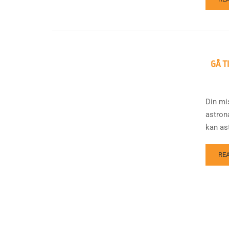
GÅ T
Din mis
astron
kan ast
RE