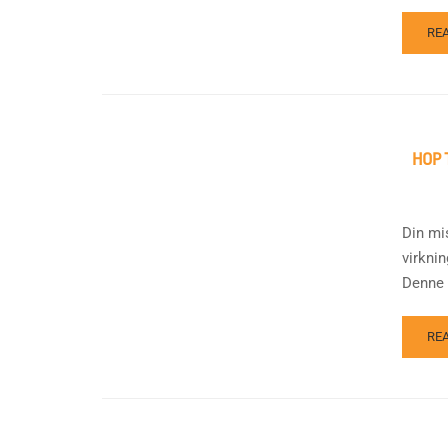
RE
HOP 
Din mi
virkni
Denne .
RE