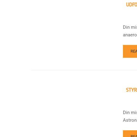
UDFO
Din mi
anaero
RE
STYR
Din mi
Astron
RE