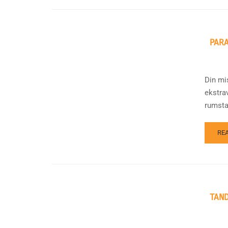
PAR
Din mi
ekstra
rumstat
RE
TAN