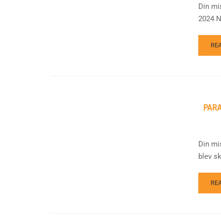
Din mi
2024 N
RE
PARA
Din mi
blev s
RE