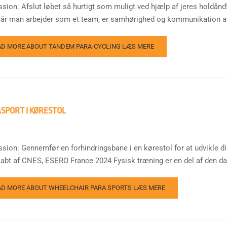
ssion: Afslut løbet så hurtigt som muligt ved hjælp af jeres holdå
år man arbejder som et team, er samhørighed og kommunikation afg
AD MORE ABOUT TANDEM PARA-CYCLING
LÆS MERE
SPORT I KØRESTOL
ssion: Gennemfør en forhindringsbane i en kørestol for at udvikle 
kabt af CNES, ESERO France 2024 Fysisk træning er en del af den dag
AD MORE ABOUT WHEELCHAIR PARA SPORTS
LÆS MERE