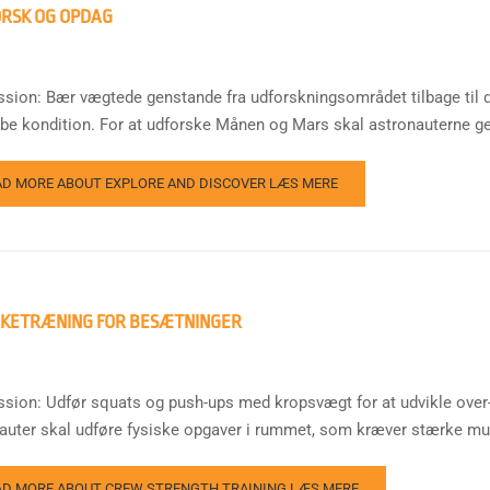
RSK OG OPDAG
ssion: Bær vægtede genstande fra udforskningsområdet tilbage til d
be kondition. For at udforske Månen og Mars skal astronauterne ge
AD MORE ABOUT EXPLORE AND DISCOVER
LÆS MERE
KETRÆNING FOR BESÆTNINGER
ssion: Udfør squats og push-ups med kropsvægt for at udvikle over-
auter skal udføre fysiske opgaver i rummet, som kræver stærke muskl
AD MORE ABOUT CREW STRENGTH TRAINING
LÆS MERE