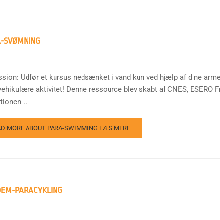
A-SVØMNING
ssion: Udfør et kursus nedsænket i vand kun ved hjælp af dine arme 
vehikulære aktivitet! Denne ressource blev skabt af CNES, ESERO F
ionen ...
AD MORE ABOUT PARA-SWIMMING
LÆS MERE
DEM-PARACYKLING