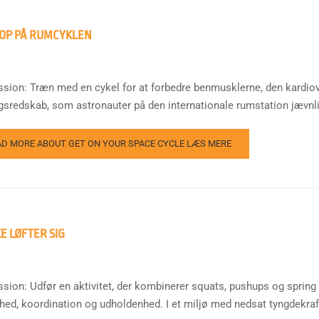
OP PÅ RUMCYKLEN
ssion: Træn med en cykel for at forbedre benmusklerne, den kardio
gsredskab, som astronauter på den internationale rumstation jævnligt
AD MORE ABOUT GET ON YOUR SPACE CYCLE
LÆS MERE
E LØFTER SIG
ssion: Udfør en aktivitet, der kombinerer squats, pushups og spring 
hed, koordination og udholdenhed. I et miljø med nedsat tyngdekraft