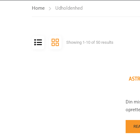
Home
Udholdenhed
Showing 1-10 of 50 results
ASTR
Din mi
oprett
RE