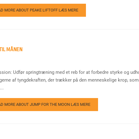
AD MORE ABOUT PEAKE LIFTOFF
LÆS MERE
TIL MÅNEN
ssion: Udfør springtræning med et reb for at forbedre styrke og u
ngerne af tyngdekraften, der trækker på den menneskelige krop, som 
..
AD MORE ABOUT JUMP FOR THE MOON
LÆS MERE