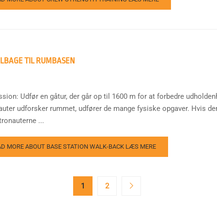
ILBAGE TIL RUMBASEN
sion: Udfør en gåtur, der går op til 1600 m for at forbedre udholden
auter udforsker rummet, udfører de mange fysiske opgaver. Hvis dere
ronauterne ...
AD MORE ABOUT BASE STATION WALK-BACK
LÆS MERE
1
2