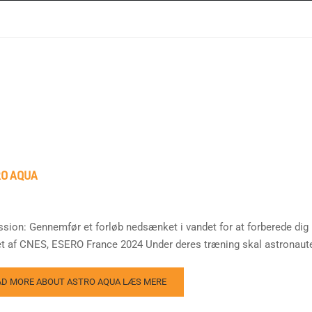
O AQUA
ssion: Gennemfør et forløb nedsænket i vandet for at forberede dig 
et af CNES, ESERO France 2024 Under deres træning skal astronauter
AD MORE ABOUT ASTRO AQUA
LÆS MERE