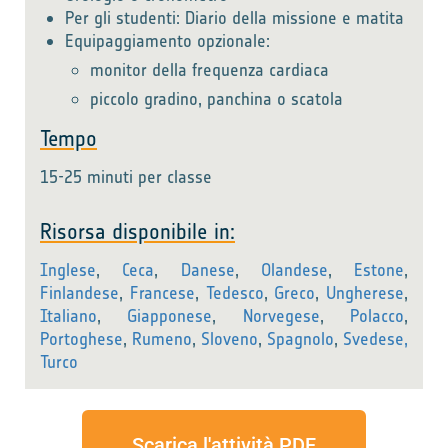
Per gli studenti: Diario della missione e matita
Equipaggiamento opzionale:
monitor della frequenza cardiaca
piccolo gradino, panchina o scatola
Tempo
15-25 minuti per classe
Risorsa disponibile in:
Inglese
,
Ceca
,
Danese
,
Olandese
,
Estone
,
Finlandese
,
Francese
,
Tedesco
,
Greco
,
Ungherese
,
Italiano
,
Giapponese
,
Norvegese
,
Polacco
,
Portoghese
,
Rumeno
,
Sloveno
,
Spagnolo
,
Svedese,
Turco
Scarica l'attività PDF