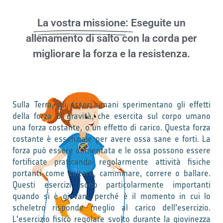
La vostra missione:
Eseguite un
allenamento di salto con la corda per
migliorare la forza e la resistenza.
Sulla Terra, gli esseri umani sperimentano gli effetti
della forza di gravità, che esercita sul corpo umano
una forza costante, o un effetto di carico. Questa forza
costante è essenziale per avere ossa sane e forti. La
forza può essere aumentata e le ossa possono essere
fortificate praticando regolarmente attività fisiche
portanti come saltare, camminare, correre o ballare.
Questi esercizi sono particolarmente importanti
quando si è giovani, perché è il momento in cui lo
scheletro risponde meglio al carico dell'esercizio.
L'esercizio fisico regolare svolto durante la giovinezza