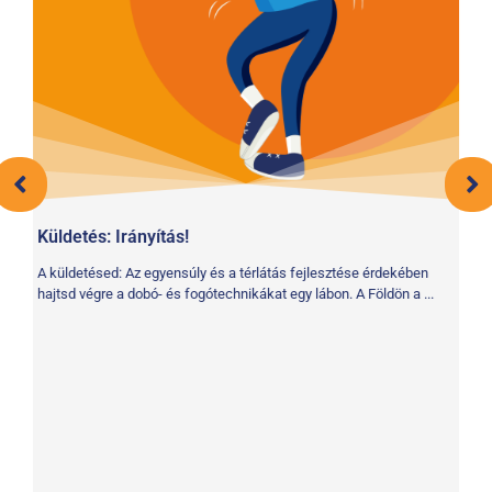
Ke
A 
fe
a ..
Küldetés: Irányítás!
A küldetésed: Az egyensúly és a térlátás fejlesztése érdekében
"
hajtsd végre a dobó- és fogótechnikákat egy lábon. A Földön a ...