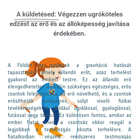
A küldetésed:
Végezzen ugróköteles
edzést az erő és az állóképesség javítása
érdekében.
A Földön az emberek a gravitáció hatását
tapasztalják, amely állandó erőt, azaz terhelést
gyakorol az emberi testre. Ez az állandó erő
elengedhetetlen a Földön szükséges egészséges, erős
csontok felépítéséhez. Az erő növelhető, és a csontok
erősíthetők rendszeres, súlyt viselő fizikai
tevékenységekkel, például ugrálással, gyaloglással,
futással vagy tánccal. Ez különösen fontos, amikor az
ember fiatal, mert a csontváz ekkor reagál a
legjobban a testmozgás okozta terhelésre. A
fiatalkorban végzett rendszeres testmozgás