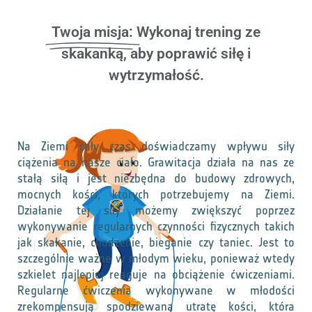
Twoja misja:
Wykonaj trening ze
skakanką, aby poprawić siłę i
wytrzymałość.
Na Ziemi cały czas doświadczamy wpływu siły
ciążenia na nasze ciało. Grawitacja działa na nas ze
stałą siłą i jest niezbędna do budowy zdrowych,
mocnych kości, których potrzebujemy na Ziemi.
Działanie tej siły możemy zwiększyć poprzez
wykonywanie regularnych czynności fizycznych takich
jak skakanie, chodzenie, bieganie czy taniec. Jest to
szczególnie ważne w młodym wieku, ponieważ wtedy
szkielet najlepiej reaguje na obciążenie ćwiczeniami.
Regularne ćwiczenia wykonywane w młodości
zrekompensują spodziewaną utratę kości, która