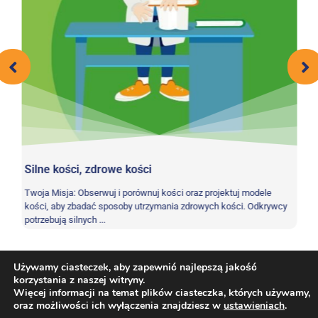
Silne kości, zdrowe kości
W
Twoja Misja: Obserwuj i porównuj kości oraz projektuj modele
We
kości, aby zbadać sposoby utrzymania zdrowych kości. Odkrywcy
sł
potrzebują silnych ...
wu
Używamy ciasteczek, aby zapewnić najlepszą jakość
korzystania z naszej witryny.
Więcej informacji na temat plików ciasteczka, których używamy,
Saldo
,
Koordynacja
,
Wytrzymałość
,
Fizyczna
Tag:
oraz możliwości ich wyłączenia znajdziesz w
ustawieniach
.