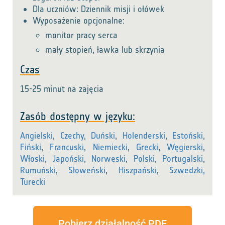
Dla uczniów: Dziennik misji i ołówek
Wyposażenie opcjonalne:
monitor pracy serca
mały stopień, ławka lub skrzynia
Czas
15-25 minut na zajęcia
Zasób dostępny w języku:
Angielski
,
Czechy
,
Duński
,
Holenderski
,
Estoński
,
Fiński
,
Francuski
,
Niemiecki
,
Grecki
,
Węgierski
,
Włoski
,
Japoński
,
Norweski
,
Polski
,
Portugalski
,
Rumuński
,
Słoweński
,
Hiszpański
,
Szwedzki,
Turecki
Pobierz działalność PDF