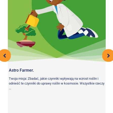
Astro Farmer.
S
Twoja misja: Zbadać, jakie czynniki wpływają na wzrost roślin i
Cz
odnieść te czynniki do uprawy roślin w kosmosie. Wszystkie rzeczy
gi
...