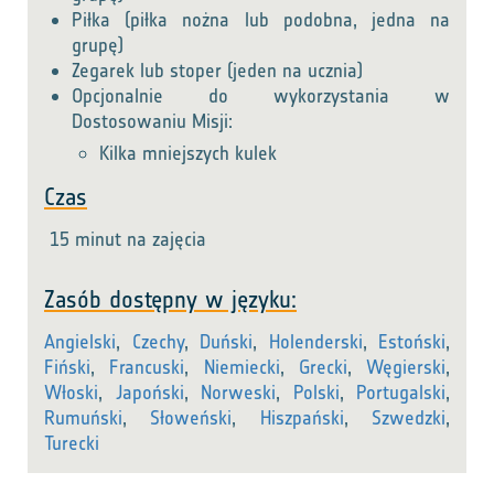
Piłka (piłka nożna lub podobna, jedna na
grupę)
Zegarek lub stoper (jeden na ucznia)
Opcjonalnie do wykorzystania w
Dostosowaniu Misji:
Kilka mniejszych kulek
Czas
15 minut na zajęcia
Zasób dostępny w języku:
Angielski
,
Czechy
,
Duński
,
Holenderski
,
Estoński
,
Fiński
,
Francuski
,
Niemiecki
,
Grecki
,
Węgierski
,
Włoski
,
Japoński
,
Norweski
,
Polski
,
Portugalski
,
Rumuński
,
Słoweński
,
Hiszpański
,
Szwedzki
,
Turecki