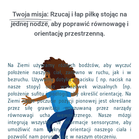
Twoja misja:
Rzucaj i łap piłkę stojąc na
jednej nodze, aby poprawić równowagę i
orientację przestrzenną.
Na Ziemi używamy różnych bodźców, aby wyczuć
położenie naszych ciał, zarówno w ruchu, jak i w
bezruchu. Używamy dotyku i nacisku ( np. nacisk na
nasze stopy) oraz wskazówek wizualnych (np.
położenie sufitu i podłogi), aby określić orientację. Na
Ziemi nasze poczucie pozycji pionowej jest określane
przez siłę grawitacji wyczuwaną przez narządy
równowagi ucha wewnętrznego. Nasze mózgi
integrują wszystkie te informacje sensoryczne, aby
umożliwić nam wykrycie orientacji naszego ciała i
pozwolić nam poruszać się w naszym otoczeniu.