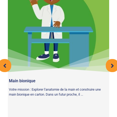
Main bionique
HI
nt
Votre mission : Explorer l'anatomie de la main et construire une
Fa
it,
main bionique en carton. Dans un futur proche, il ...
à 
ef