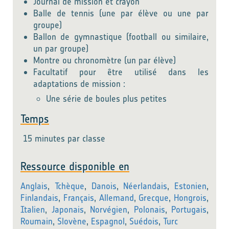
Journal de mission et crayon
Balle de tennis (une par élève ou une par
groupe)
Ballon de gymnastique (football ou similaire,
un par groupe)
Montre ou chronomètre (un par élève)
Facultatif pour être utilisé dans les
adaptations de mission :
Une série de boules plus petites
Temps
15 minutes par classe
Ressource disponible en
Anglais
,
Tchèque
,
Danois
,
Néerlandais
,
Estonien
,
Finlandais
,
Français
,
Allemand
,
Grecque
,
Hongrois
,
Italien
,
Japonais
,
Norvégien
,
Polonais
,
Portugais
,
Roumain
,
Slovène
,
Espagnol
,
Suédois
,
Turc