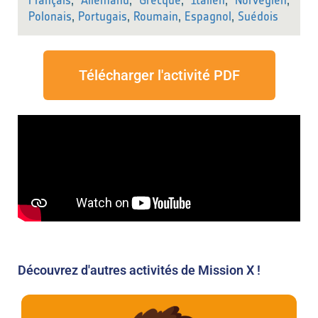
Français
,
Allemand
,
Grecque
,
Italien
,
Norvégien
,
Polonais
,
Portugais
,
Roumain
,
Espagnol
,
Suédois
Télécharger l'activité PDF
Découvrez d'autres activités de Mission X !