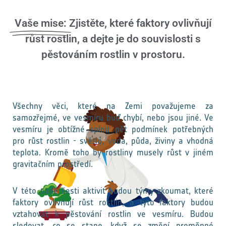
Vaše mise:
Zjistěte, které faktory ovlivňují
růst rostlin, a dejte je do souvislosti s
pěstováním rostlin v prostoru.
Všechny věci, které na Zemi považujeme za
samozřejmé, ve vesmíru buď chybí, nebo jsou jiné. Ve
vesmíru je obtížné splnit pět podmínek potřebných
pro růst rostlin - světlo, voda, půda, živiny a vhodná
teplota. Kromě toho by rostliny musely růst v jiném
gravitačním prostředí.
V této sadě šesti aktivit budou týmy zkoumat, které
faktory ovlivňují růst rostlin, a tyto faktory budou
vztahovat k pěstování rostlin ve vesmíru. Budou
sledovat, co se stane, když se změní proměnné