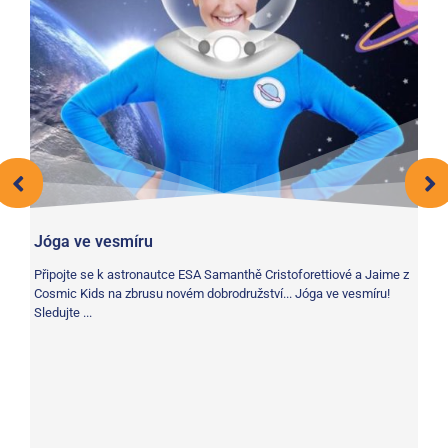
Jóga ve vesmíru
st
Připojte se k astronautce ESA Samanthě Cristoforettiové a Jaime z
Cosmic Kids na zbrusu novém dobrodružství... Jóga ve vesmíru!
Sledujte ...
Ve
Vá