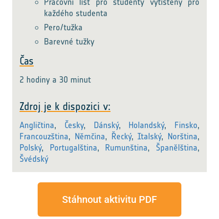
Pracovní list pro studenty vytištěný pro
každého studenta
Pero/tužka
Barevné tužky
Čas
2 hodiny a 30 minut
Zdroj je k dispozici v:
Angličtina
,
Česky
,
Dánský
,
Holandský
,
Finsko
,
Francouzština
,
Němčina
,
Řecký
,
Italský
,
Norština
,
Polský
,
Portugalština
,
Rumunština
,
Španělština
,
Švédský
Stáhnout aktivitu PDF