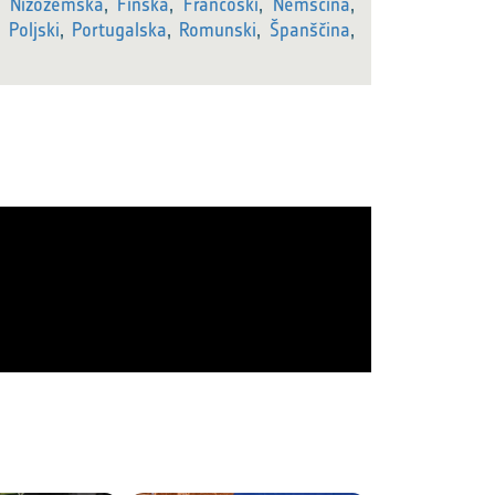
,
Nizozemska
,
Finska
,
Francoski
,
Nemščina
,
,
Poljski
,
Portugalska
,
Romunski
,
Španščina
,