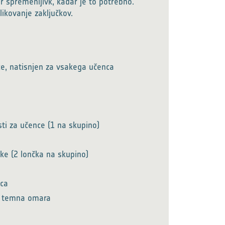
 spremenljivk, kadar je to potrebno.
likovanje zaključkov.
ce, natisnjen za vsakega učenca
isti za učence (1 na skupino)
ke (2 lončka na skupino)
ica
li temna omara