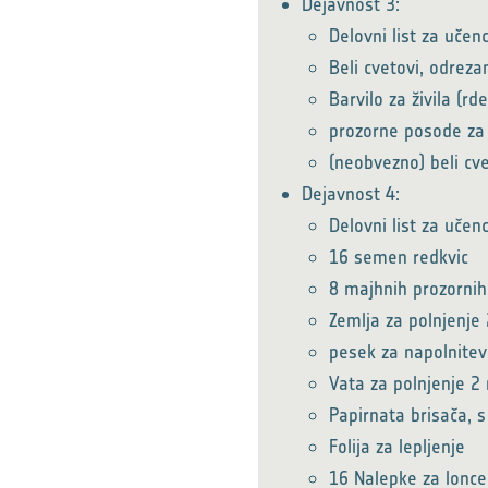
Dejavnost 3:
Delovni list za učen
Beli cvetovi, odreza
Barvilo za živila (rd
prozorne posode za 
(neobvezno) beli cv
Dejavnost 4:
Delovni list za učen
16 semen redkvic
8 majhnih prozornih
Zemlja za polnjenje
pesek za napolnitev
Vata za polnjenje 2
Papirnata brisača, 
Folija za lepljenje
16 Nalepke za lonce