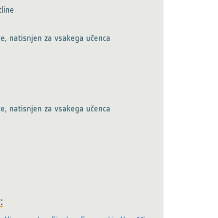
line
ce, natisnjen za vsakega učenca
ce, natisnjen za vsakega učenca
: