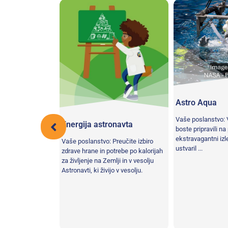
Astro Aqua
Vaše poslanstvo: 
Energija astronavta
boste pripravili na
ekstravagantni izle
zvedite aktivnost,
Vaše poslanstvo: Preučite izbiro
ustvaril ...
e, počepe in skoke
zdrave hrane in potrebe po kalorijah
da spodbudite
za življenje na Zemlji in v vesolju
Astronavti, ki živijo v vesolju.