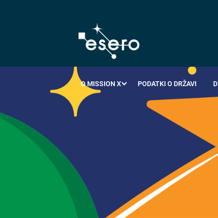
O MISSION X
PODATKI O DRŽAVI
D