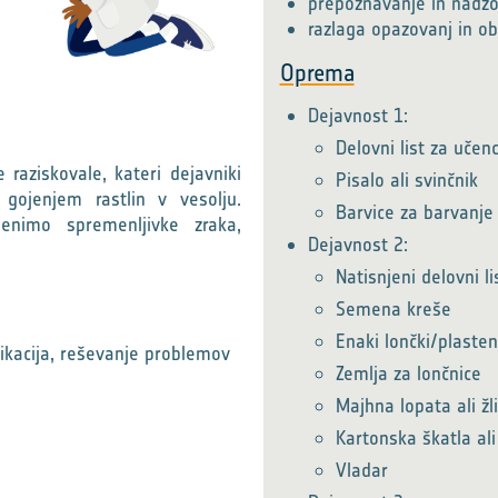
prepoznavanje in nadzor
razlaga opazovanj in ob
Oprema
Dejavnost 1:
Delovni list za učen
raziskovale, kateri dejavniki
Pisalo ali svinčnik
 gojenjem rastlin v vesolju.
Barvice za barvanje
enimo spremenljivke zraka,
Dejavnost 2:
Natisnjeni delovni l
Semena kreše
Enaki lončki/plasten
ikacija, reševanje problemov
Zemlja za lončnice
Majhna lopata ali žl
Kartonska škatla a
Vladar