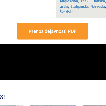
Angleščina
,
Češki
,
Danska
Grški
,
Italijanski
,
Norveški
Švedski
Prenos dejavnosti PDF
X!