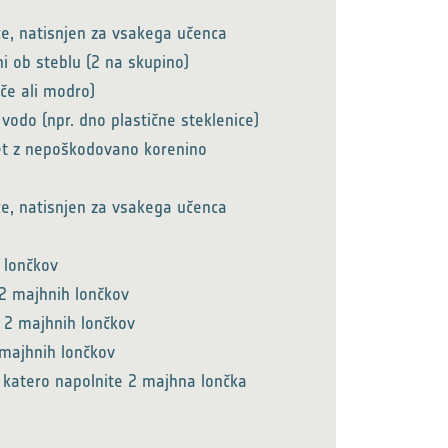
ce, natisnjen za vsakega učenca
ni ob steblu (2 na skupino)
eče ali modro)
vodo (npr. dno plastične steklenice)
et z nepoškodovano korenino
ce, natisnjen za vsakega učenca
 lončkov
 2 majhnih lončkov
 2 majhnih lončkov
 majhnih lončkov
s katero napolnite 2 majhna lončka