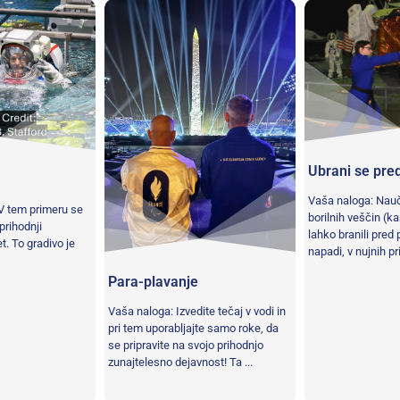
Ubrani se pred
Vaša naloga: Nauč
V tem primeru se
borilnih veščin (k
 prihodnji
lahko branili pred
t. To gradivo je
napadi, v nujnih pr
Para-plavanje
Vaša naloga: Izvedite tečaj v vodi in
pri tem uporabljajte samo roke, da
se pripravite na svojo prihodnjo
zunajtelesno dejavnost! Ta ...