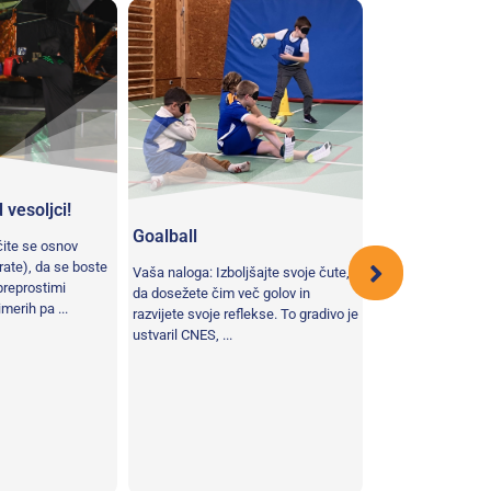
 vesoljci!
Goalball
ite se osnov
Vesoljski Rock'
arate), da se boste
Vaša naloga: Izboljšajte svoje čute,
 preprostimi
da dosežete čim več golov in
Vaše poslanstvo: 
imerih pa ...
razvijete svoje reflekse. To gradivo je
izvedite serijo salt
ustvaril CNES, ...
koordinacijo telesa
ravnotežje in okrepi