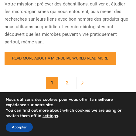
Votre mission : prélever des échantillons, cultiver et étudier
les micro-organismes qui nous entourent, puis mener des
recherches sur leurs liens avec bon nombre des produits que
nous utilisons au quotidien. Les microbiologistes ont
découvert que les microbes peuvent vivre pratiquement
partout, même sur…
READ MORE ABOUT A MICROBIAL WORLD
READ MORE
1
2
Nous utilisons des cookies pour vous offrir la meilleure
expérience sur notre site.
You can find out more about which cookies we are using or
switch them off in
settings
.
Copyright © Agence spatiale européenne. Tous droits
réservés.
Accepter