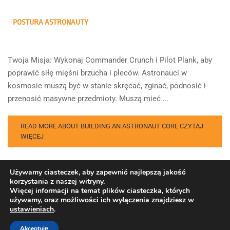
POSTURA ASTRONAUTY
Twoja Misja: Wykonaj Commander Crunch i Pilot Plank, aby
poprawić siłę mięśni brzucha i pleców. Astronauci w
kosmosie muszą być w stanie skręcać, zginać, podnosić i
przenosić masywne przedmioty. Muszą mieć ...
READ MORE ABOUT BUILDING AN ASTRONAUT CORE
CZYTAJ
WIĘCEJ
Używamy ciasteczek, aby zapewnić najlepszą jakość
korzystania z naszej witryny.
Więcej informacji na temat plików ciasteczka, których
używamy, oraz możliwości ich wyłączenia znajdziesz w
ustawieniach
.
Copyright © Europejska Agencja Kosmiczna. Wszelkie prawa
zastrzeżone.
Akceptuję