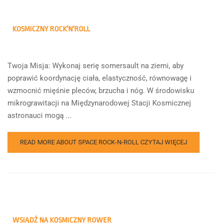
KOSMICZNY ROCK'N'ROLL
Twoja Misja: Wykonaj serię somersault na ziemi, aby
poprawić koordynację ciała, elastyczność, równowagę i
wzmocnić mięśnie pleców, brzucha i nóg. W środowisku
mikrograwitacji na Międzynarodowej Stacji Kosmicznej
astronauci mogą ...
READ MORE ABOUT SPACE ROCK-N-ROLL
CZYTAJ WIĘCEJ
WSIĄDŹ NA KOSMICZNY ROWER