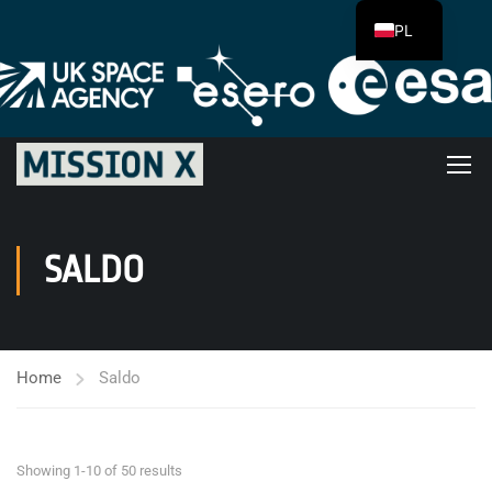
PL
SALDO
Home
Saldo
Showing 1-10 of 50 results