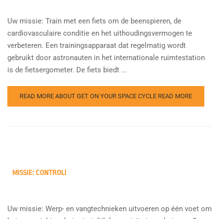
Uw missie: Train met een fiets om de beenspieren, de
cardiovasculaire conditie en het uithoudingsvermogen te
verbeteren. Een trainingsapparaat dat regelmatig wordt
gebruikt door astronauten in het internationale ruimtestation
is de fietsergometer. De fiets biedt ...
READ MORE ABOUT GET ON YOUR SPACE CYCLE
READ MORE
MISSIE: CONTROL!
Uw missie: Werp- en vangtechnieken uitvoeren op één voet om