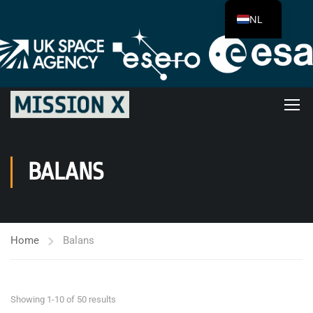
NL
BALANS
Home
Balans
Showing 1-10 of 50 results