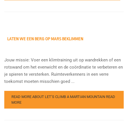
LATEN WE EEN BERG OP MARS BEKLIMMEN
Jouw missie: Voer een klimtraining uit op wandrekken of een
rotswand om het evenwicht en de coördinatie te verbeteren en
je spieren te versterken. Ruimteverkenners in een verre
toekomst moeten misschien goed ...
READ MORE ABOUT LET’S CLIMB A MARTIAN MOUNTAIN
READ
MORE