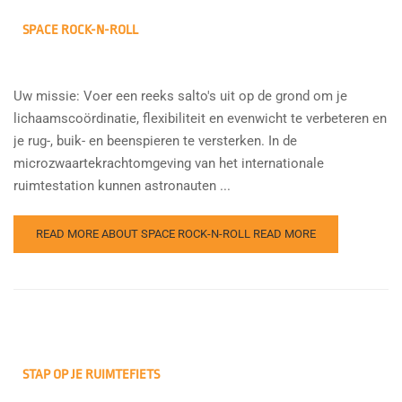
SPACE ROCK-N-ROLL
Uw missie: Voer een reeks salto's uit op de grond om je
lichaamscoördinatie, flexibiliteit en evenwicht te verbeteren en
je rug-, buik- en beenspieren te versterken. In de
microzwaartekrachtomgeving van het internationale
ruimtestation kunnen astronauten ...
READ MORE ABOUT SPACE ROCK-N-ROLL
READ MORE
STAP OP JE RUIMTEFIETS