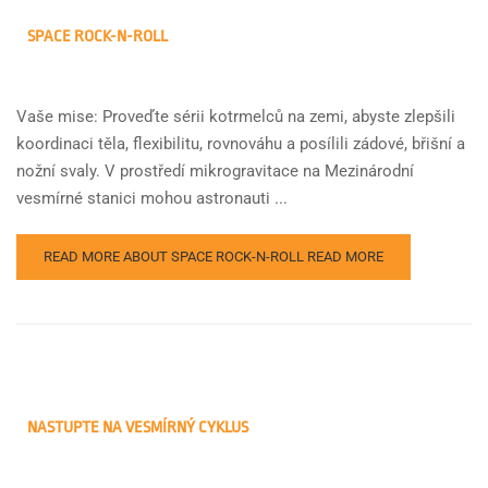
SPACE ROCK-N-ROLL
Vaše mise: Proveďte sérii kotrmelců na zemi, abyste zlepšili
koordinaci těla, flexibilitu, rovnováhu a posílili zádové, břišní a
nožní svaly. V prostředí mikrogravitace na Mezinárodní
vesmírné stanici mohou astronauti ...
READ MORE ABOUT SPACE ROCK-N-ROLL
READ MORE
NASTUPTE NA VESMÍRNÝ CYKLUS