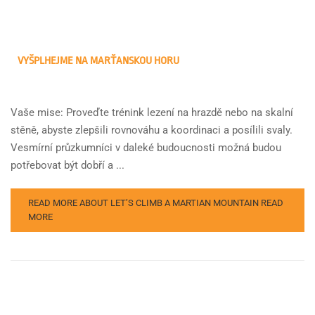
VYŠPLHEJME NA MARŤANSKOU HORU
Vaše mise: Proveďte trénink lezení na hrazdě nebo na skalní
stěně, abyste zlepšili rovnováhu a koordinaci a posílili svaly.
Vesmírní průzkumníci v daleké budoucnosti možná budou
potřebovat být dobří a ...
READ MORE ABOUT LET’S CLIMB A MARTIAN MOUNTAIN
READ
MORE