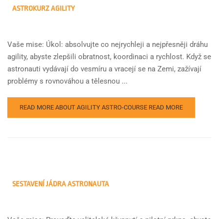
ASTROKURZ AGILITY
Vaše mise: Úkol: absolvujte co nejrychleji a nejpřesněji dráhu
agility, abyste zlepšili obratnost, koordinaci a rychlost. Když se
astronauti vydávají do vesmíru a vracejí se na Zemi, zažívají
problémy s rovnováhou a tělesnou ...
READ MORE ABOUT AGILITY ASTRO-COURSE
READ MORE
SESTAVENÍ JÁDRA ASTRONAUTA