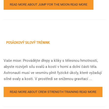
READ MORE ABOUT JUMP FOR THE MOON
READ MORE
POSÁDKOVÝ SILOVÝ TRÉNINK
Vaše mise: Provádějte dřepy a kliky s tělesnou hmotností,
abyste rozvíjeli sílu svalů a kostí v horní a dolní části těla.
Astronauti musí ve vesmíru plnit fyzické úkoly, které vyžadují
silné svaly a kosti. V prostředí se sníženou gravitací ...
READ MORE ABOUT CREW STRENGTH TRAINING
READ MORE