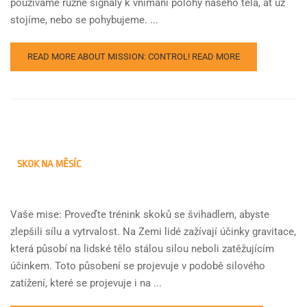
používáme různé signály k vnímání polohy našeho těla, ať už
stojíme, nebo se pohybujeme. ...
READ MORE ABOUT MISSION: CONTROL!
READ MORE
SKOK NA MĚSÍC
Vaše mise: Proveďte trénink skoků se švihadlem, abyste
zlepšili sílu a vytrvalost. Na Zemi lidé zažívají účinky gravitace,
která působí na lidské tělo stálou silou neboli zatěžujícím
účinkem. Toto působení se projevuje v podobě silového
zatížení, které se projevuje i na ...