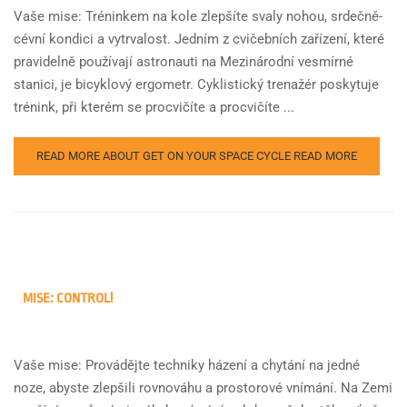
Vaše mise: Tréninkem na kole zlepšíte svaly nohou, srdečně-
cévní kondici a vytrvalost. Jedním z cvičebních zařízení, které
pravidelně používají astronauti na Mezinárodní vesmírné
stanici, je bicyklový ergometr. Cyklistický trenažér poskytuje
trénink, při kterém se procvičíte a procvičíte ...
READ MORE ABOUT GET ON YOUR SPACE CYCLE
READ MORE
MISE: CONTROL!
Vaše mise: Provádějte techniky házení a chytání na jedné
noze, abyste zlepšili rovnováhu a prostorové vnímání. Na Zemi