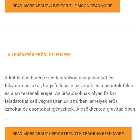
READ MORE ABOUT JUMP FOR THE MOON
READ MORE
A LEGÉNYSÉG ERŐNLÉTI EDZÉSE
A küldetésed: Végezzen testsúlyos guggolásokat és
fekvőtámaszokat, hogy fejlessze az izmok és a csontok felső
és alsó testének erejét. Az űrhajósoknak olyan fizikai
feladatokat kell végrehajtaniuk az űrben, amelyek erős
izmokat és csontokat igényelnek. A csökkentett gravitációban
...
READ MORE ABOUT CREW STRENGTH TRAINING
READ MORE