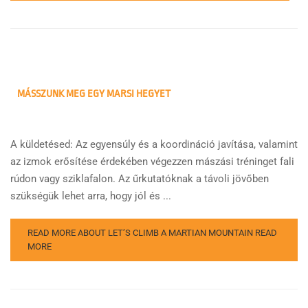
MÁSSZUNK MEG EGY MARSI HEGYET
A küldetésed: Az egyensúly és a koordináció javítása, valamint
az izmok erősítése érdekében végezzen mászási tréninget fali
rúdon vagy sziklafalon. Az űrkutatóknak a távoli jövőben
szükségük lehet arra, hogy jól és ...
READ MORE ABOUT LET’S CLIMB A MARTIAN MOUNTAIN
READ
MORE