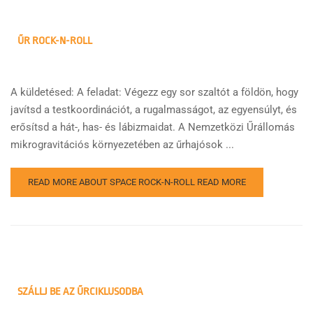
ŰR ROCK-N-ROLL
A küldetésed: A feladat: Végezz egy sor szaltót a földön, hogy
javítsd a testkoordinációt, a rugalmasságot, az egyensúlyt, és
erősítsd a hát-, has- és lábizmaidat. A Nemzetközi Űrállomás
mikrogravitációs környezetében az űrhajósok ...
READ MORE ABOUT SPACE ROCK-N-ROLL
READ MORE
SZÁLLJ BE AZ ŰRCIKLUSODBA