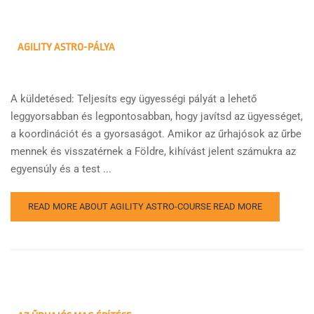
AGILITY ASTRO-PÁLYA
A küldetésed: Teljesíts egy ügyességi pályát a lehető
leggyorsabban és legpontosabban, hogy javítsd az ügyességet,
a koordinációt és a gyorsaságot. Amikor az űrhajósok az űrbe
mennek és visszatérnek a Földre, kihívást jelent számukra az
egyensúly és a test ...
READ MORE ABOUT AGILITY ASTRO-COURSE
READ MORE