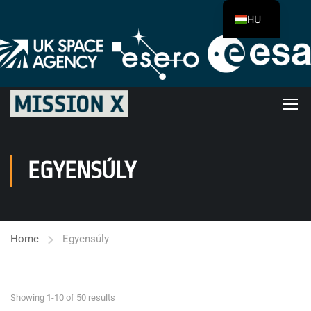
HU
EGYENSÚLY
Home
Egyensúly
Showing 1-10 of 50 results