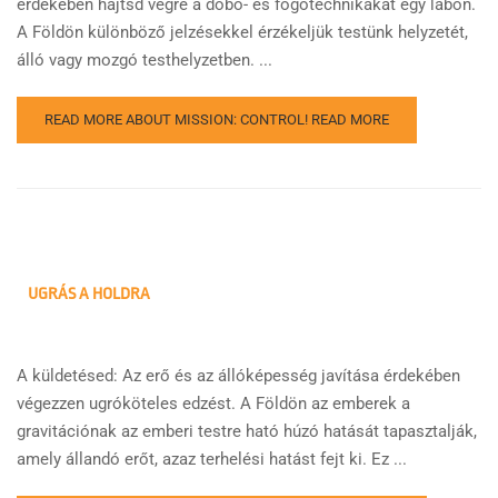
érdekében hajtsd végre a dobó- és fogótechnikákat egy lábon.
A Földön különböző jelzésekkel érzékeljük testünk helyzetét,
álló vagy mozgó testhelyzetben. ...
READ MORE ABOUT MISSION: CONTROL!
READ MORE
UGRÁS A HOLDRA
A küldetésed: Az erő és az állóképesség javítása érdekében
végezzen ugróköteles edzést. A Földön az emberek a
gravitációnak az emberi testre ható húzó hatását tapasztalják,
amely állandó erőt, azaz terhelési hatást fejt ki. Ez ...