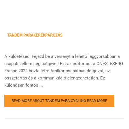
TANDEM PARAKERÉKPÁROZÁS
A küldetésed: Fejezd be a versenyt a lehető leggyorsabban a
csapatszellem segítségével! Ezt az erőforrást a CNES, ESERO
France 2024 hozta létre Amikor csapatban dolgozol, az
összetartás és a kommunikáció elengedhetetlen. Ez
különösen fontos ...
READ MORE ABOUT TANDEM PARA-CYCLING
READ MORE