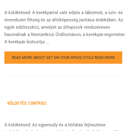
A küldetésed: A kerékpárral való edzés a lábizmok, a szív- és
érrendszeri fittség és az állóképesség javítása érdekében. Az
egyik edzőeszköz, amelyet az űrhajósok rendszeresen
használnak a Nemzetközi Űrállomáson, a kerékpár-ergométer.
A kerékpár biztosítja ...
READ MORE ABOUT GET ON YOUR SPACE CYCLE
READ MORE
KÜLDETÉS: CONTROL!
A küldetésed: Az egyensúly és a térlátás fejlesztése