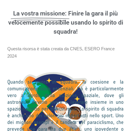
La vostra missione:
Finire la gara il più
velocemente possibile usando lo spirito di
squadra!
Questa risorsa è stata creata da CNES, ESERO France
2024
Quando si lavora in squadra, la coesione e la
comunicazione sono essenziali. Ciò è particolarmente
vero a bordo della stazione spaziale, dove gli
astronauti devono vivere e lavorare insieme in uno
spazio ristretto per diversi mesi. Lo spirito di squadra
è anche uno dei valori più importanti nello sport. Uno
dei migliori esempi è il tandem nel paraciclismo, che
prevede una gara tra due atleti, uno ipovedente o