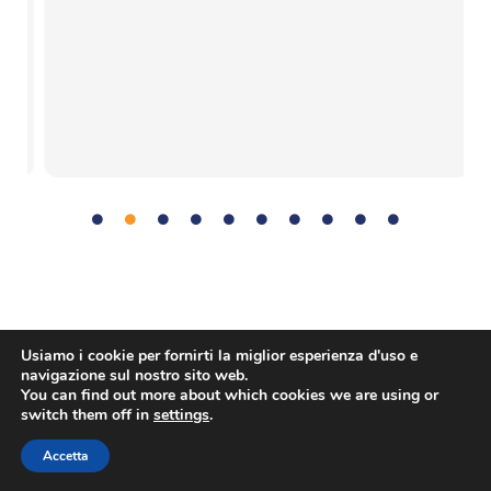
Usiamo i cookie per fornirti la miglior esperienza d'uso e
navigazione sul nostro sito web.
You can find out more about which cookies we are using or
Copyright © Agenzia Spaziale Europea. Tutti i diritti riservati.
switch them off in
settings
.
Accetta