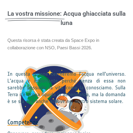
La vostra missione:
Acqua ghiacciata sulla
luna
Questa risorsa è stata creata da Space Expo in
collaborazione con NSO, Paesi Bassi 2026.
In questa lezione cercheremo l'acqua nell'universo.
L'acqua è importante perché senza di essa non
sarebbe possibile la vita come la conosciamo. Sulla
Terra c'è acqua liquida in abbondanza, ma la domanda
è se sia così anche altrove nel nostro sistema solare.
Competenze