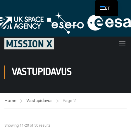
ET
VASTUPIDAVUS
Home
Vastupidavus
Page 2
Showing 11-20 of 50 results