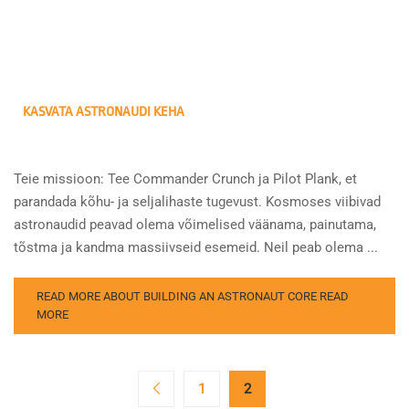
KASVATA ASTRONAUDI KEHA
Teie missioon: Tee Commander Crunch ja Pilot Plank, et
parandada kõhu- ja seljalihaste tugevust. Kosmoses viibivad
astronaudid peavad olema võimelised väänama, painutama,
tõstma ja kandma massiivseid esemeid. Neil peab olema ...
READ MORE ABOUT BUILDING AN ASTRONAUT CORE
READ
MORE
1
2