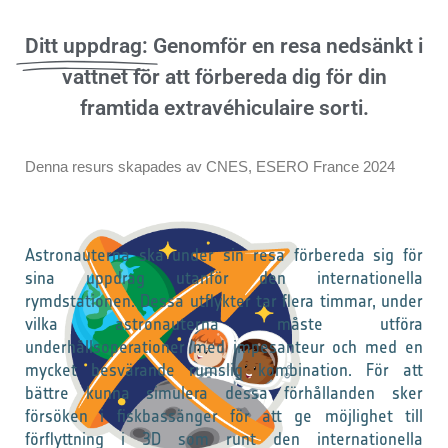
Ditt uppdrag:
Genomför en resa nedsänkt i
vattnet för att förbereda dig för din
framtida extravéhiculaire sorti.
Denna resurs skapades av CNES, ESERO France 2024
Astronauterna ska under sin resa förbereda sig för
sina uppdrag utanför den internationella
rymdstationen. Dessa utflykter tar flera timmar, under
vilka astronauterna måste utföra
underhållsoperationer med impesanteur och med en
mycket besvärande rumslig kombination. För att
bättre kunna simulera dessa förhållanden sker
försöken i fiskbassänger för att ge möjlighet till
förflyttning i 3D som runt den internationella