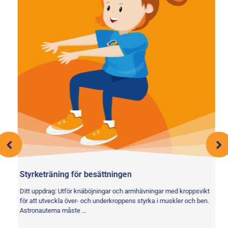
Ru
Di
ko
Styrketräning för besättningen
Ditt uppdrag: Utför knäböjningar och armhävningar med kroppsvikt
för att utveckla över- och underkroppens styrka i muskler och ben.
Astronauterna måste ...