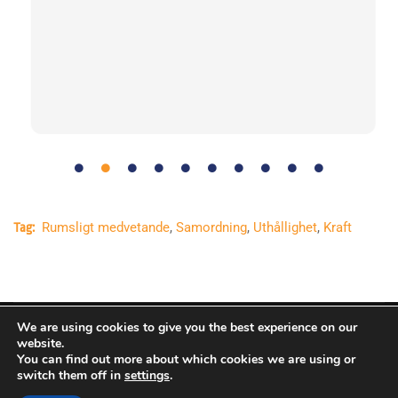
Rumsligt medvetande
,
Samordning
,
Uthållighet
,
Kraft
Tag:
We are using cookies to give you the best experience on our
Copyright © Europeiska rymdorganisationen. Alla rättigheter
website.
You can find out more about which cookies we are using or
förbehållna.
switch them off in
settings
.