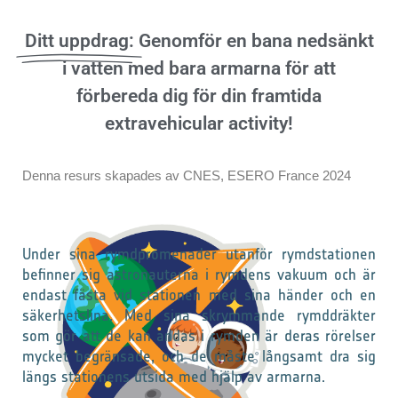
Ditt uppdrag:
Genomför en bana nedsänkt
i vatten med bara armarna för att
förbereda dig för din framtida
extravehicular activity!
Denna resurs skapades av CNES, ESERO France 2024
Under sina rymdpromenader utanför rymdstationen
befinner sig astronauterna i rymdens vakuum och är
endast fästa vid stationen med sina händer och en
säkerhetslina. Med sina skrymmande rymddräkter
som gör att de kan andas i rymden är deras rörelser
mycket begränsade, och de måste långsamt dra sig
längs stationens utsida med hjälp av armarna.