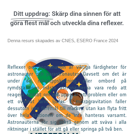
Ditt uppdrag:
Skärp dina sinnen för att
göra flest mål och utveckla dina reflexer.
Denna resurs skapades av CNES, ESERO France 2024
Reflexer och koordination är viktiga färdigheter för
astronauter och parastronauter. Oavsett om det är
under en raketuppskjutning eller ombord på
rymdstationen måste astronauterna vara redo att
reagera snabbt om det uppstår ett problem eller om
ett oväntat larm ljuder. I mikrogravitation faller
dessutom inte föremål till marken utan kan flyta fritt
över hela stationen om de inte hanteras varsamt.
Astronauterna rör sig också genom att sväva i alla
riktningar i stället för att gå eller springa på två ben.