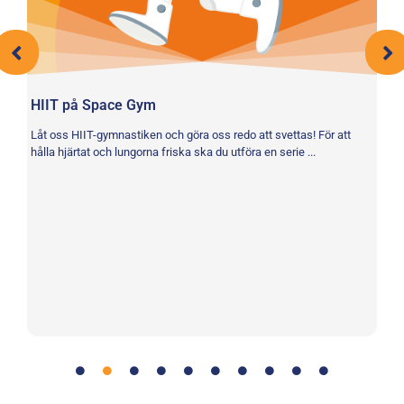
HIIT på Space Gym
Gå
Låt oss HIIT-gymnastiken och göra oss redo att svettas! För att
Di
hålla hjärtat och lungorna friska ska du utföra en serie ...
mu
un