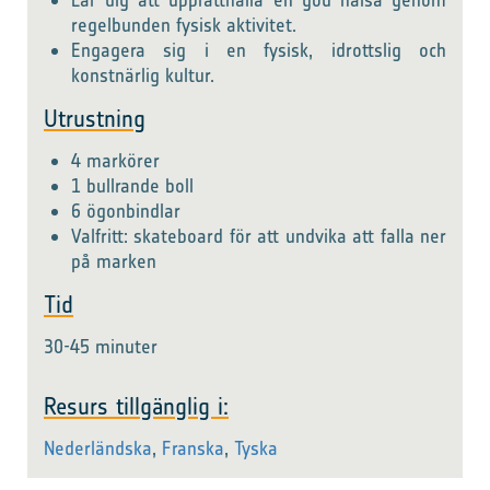
Lär dig att upprätthålla en god hälsa genom
regelbunden fysisk aktivitet.
Engagera sig i en fysisk, idrottslig och
konstnärlig kultur.
Utrustning
4 markörer
1 bullrande boll
6 ögonbindlar
Valfritt: skateboard för att undvika att falla ner
på marken
Tid
30-45 minuter
Resurs tillgänglig i:
Nederländska
,
Franska
,
Tyska