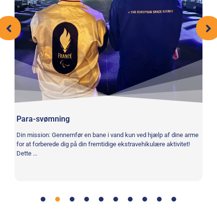
l
Para-svømning
Din mission: Gennemfør en bane i vand kun ved hjælp af dine arme
V
for at forberede dig på din fremtidige ekstravehikulære aktivitet!
Dette ...
Di
af