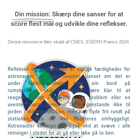
Din mission:
Skærp dine sanser for at
score flest mål og udvikle dine reflekser.
Denne ressource blev skabt af CNES, ESERO France 2024
Reflekser og koordination er vigtige færdigheder for
astronauter og parastronauter. Uanset om det er
under raketopsendelse eller om bord på
rumstationen, skal astronauter være klar til at
reagere hurtigt i tilfælde af et problem eller en
uventet alarm. Desuden falder genstande ikke til
jorden i mikrogravitation, men kan flyde frit rundt på
stationen, hvis de ikke håndteres omhyggeligt.
Astronauter bevæger sig også ved at svæve i alle
retninger i stedet for at gå eller løbe på to ben.