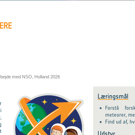
ERE
rbejde med NSO, Holland 2026
Læringsmål
r
Forstå fors
i
meteorer, met
,
Find ud af, h
g
t
Udstyr