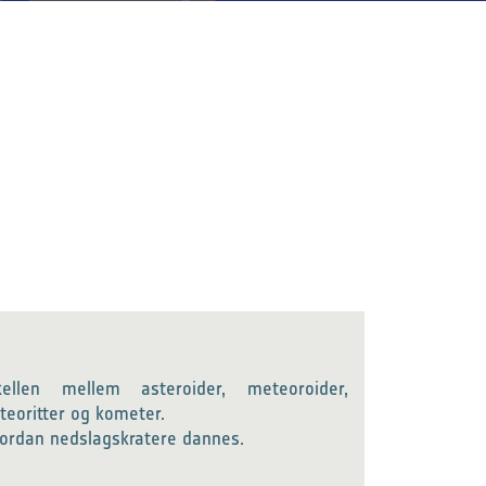
kellen mellem asteroider, meteoroider,
eoritter og kometer.
vordan nedslagskratere dannes.