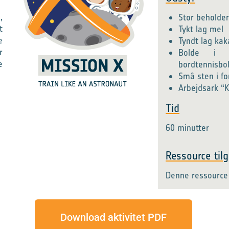
,
Stor beholde
t
Tykt lag mel
e
Tyndt lag kak
r
Bolde i fo
e
bordtennisbol
Små sten i fo
Arbejdsark “
Tid
60 minutter
Ressource tilg
Denne ressource 
Download aktivitet PDF