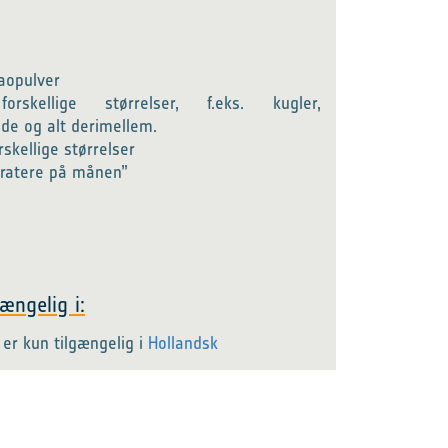
r
aopulver
rskellige størrelser, f.eks. kugler,
de og alt derimellem.
rskellige størrelser
Kratere på månen”
ængelig i:
er kun tilgængelig i
Hollandsk