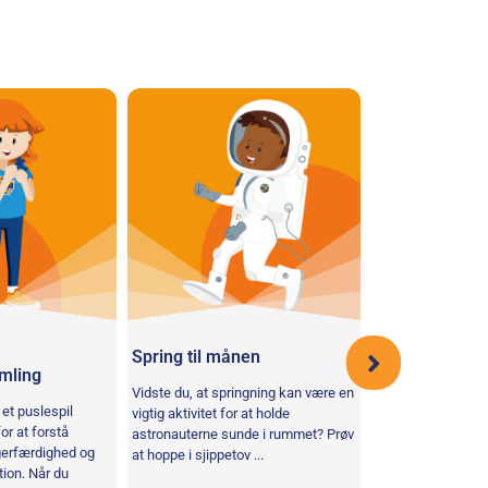
Spring til månen
Hop på din Sp
mling
Vidste du, at springning kan være en
Din mission: Træn
et puslespil
vigtig aktivitet for at holde
at forbedre benmu
for at forstå
astronauterne sunde i rummet? Prøv
kardiovaskulære k
ngerfærdighed og
at hoppe i sjippetov ...
udholdenhed. Et t
tion. Når du
der regelmæssigt .