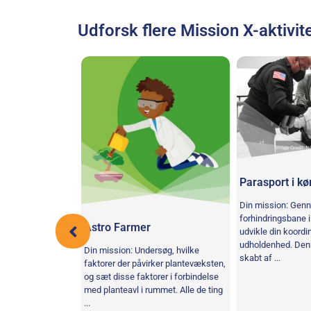
Udforsk flere Mission X-aktivite
Parasport i kø
Din mission: Gen
forhindringsbane i 
Astro Farmer
udvikle din koordi
udholdenhed. Den
Din mission: Undersøg, hvilke
skabt af ...
faktorer der påvirker plantevæksten,
g
og sæt disse faktorer i forbindelse
med planteavl i rummet. Alle de ting
emfør en bane i
...