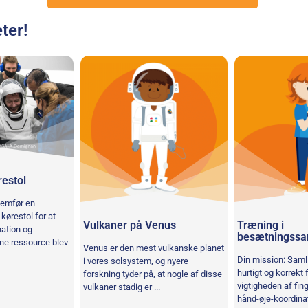
ter!
restol
nemfør en
kørestol for at
Vulkaner på Venus
Træning i
nation og
besætningssa
ne ressource blev
Venus er den mest vulkanske planet
Din mission: Saml 
i vores solsystem, og nyere
hurtigt og korrekt 
forskning tyder på, at nogle af disse
vigtigheden af fi
vulkaner stadig er ...
hånd-øje-koordina