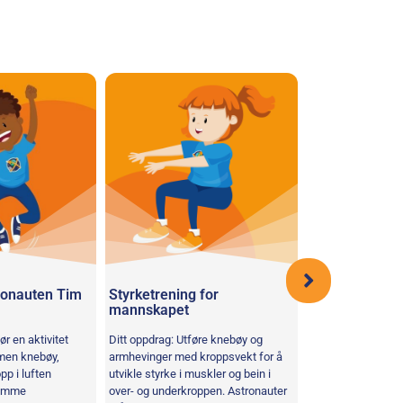
ronauten Tim
Styrketrening for
mannskapet
Rullestolfekti
ør en aktivitet
Ditt oppdrag: Utføre knebøy og
Ditt oppdrag: Résis
men knebøy,
armhevinger med kroppsvekt for å
pour marquer le pl
p i luften
utvikle styrke i muskler og bein i
possible. Denne r
remme
over- og underkroppen. Astronauter
opprettet av CNES,