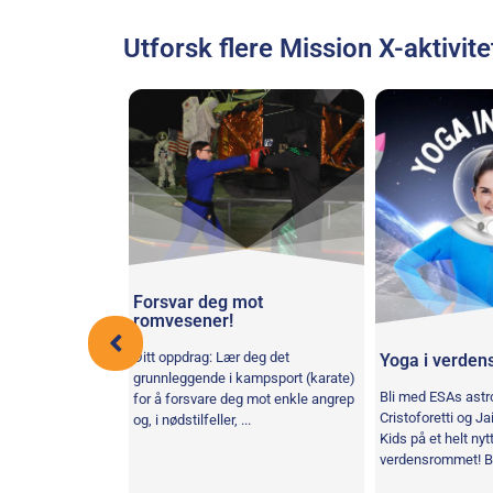
Utforsk flere Mission X-aktivite
Forsvar deg mot
romvesener!
Ditt oppdrag: Lær deg det
Yoga i verde
ter
grunnleggende i kampsport (karate)
Bli med ESAs ast
for å forsvare deg mot enkle angrep
ett sammen et
Cristoforetti og J
og, i nødstilfeller, ...
riktig for å forstå
Kids på et helt nytt
gerferdighet og
verdensrommet! Bl
sjon. Når du