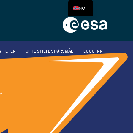
NO
VITETER
OFTE STILTE SPØRSMÅL
LOGG INN