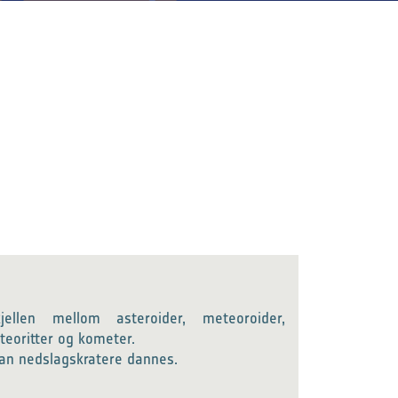
kjellen mellom asteroider, meteoroider,
eoritter og kometer.
dan nedslagskratere dannes.