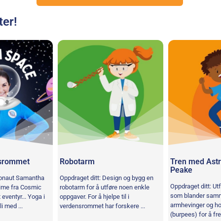
ter!
nsrommet
Robotarm
Tren med Ast
Peake
ronaut Samantha
Oppdraget ditt: Design og bygg en
Oppdraget ditt: Utf
aime fra Cosmic
robotarm for å utføre noen enkle
som blander sam
 eventyr... Yoga i
oppgaver. For å hjelpe til i
armhevinger og hop
i med ...
verdensrommet har forskere ...
(burpees) for å f