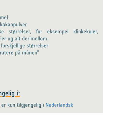
r
 mel
 kakaopulver
ke størrelser, for eksempel klinkekuler,
ler og alt derimellom
forskjellige størrelser
Kratere på månen”
gelig i:
er kun tilgjengelig i
Nederlandsk