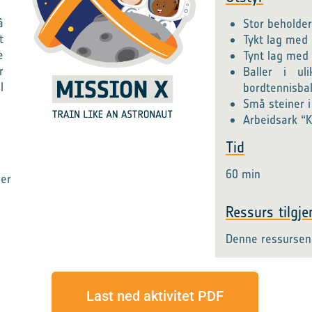
å
Stor beholde
t
Tykt lag med
e
Tynt lag med
r
Baller i uli
l
bordtennisbal
Små steiner i 
Arbeidsark “
Tid
60 min
ner
Ressurs tilgjen
Denne ressursen 
Last ned aktivitet PDF