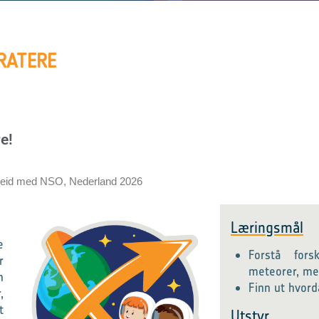
RATERE
e!
beid med NSO, Nederland 2026
Læringsmål
e
Forstå fors
r
meteorer, met
n
Finn ut hvor
,
t
Utstyr