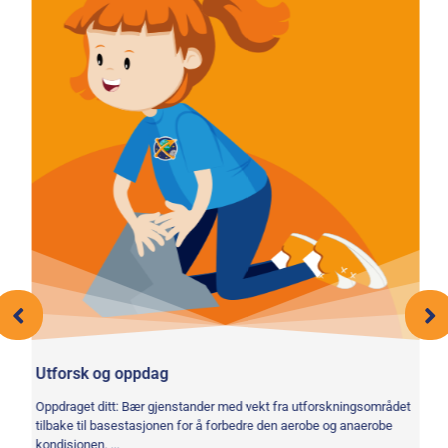
Utforsk og oppdag
As
Oppdraget ditt: Bær gjenstander med vekt fra utforskningsområdet
Un
ke,
tilbake til basestasjonen for å forbedre den aerobe og anaerobe
og
kondisjonen. ...
ha