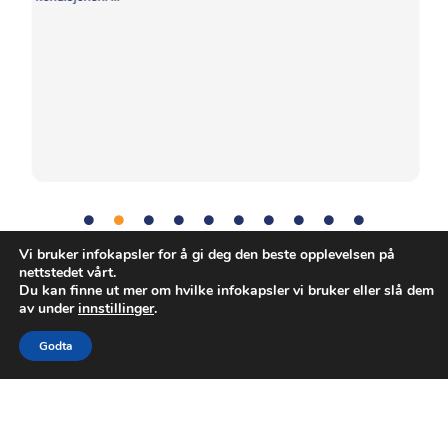
Vi bruker infokapsler for å gi deg den beste opplevelsen på
nettstedet vårt.
Balanse
,
Utholdenhet
,
Fysisk aktivitet
,
Styrke
Tag:
Du kan finne ut mer om hvilke infokapsler vi bruker eller slå dem
av under
innstillinger
.
Godta
Opphavsrett © Den europeiske romorganisasjonen. Alle
rettigheter forbeholdes.