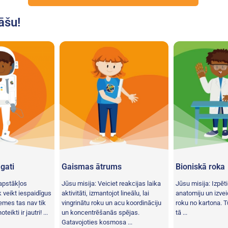
tāšu!
gati
Gaismas ātrums
Bioniskā roka
 apstākļos
Jūsu misija: Veiciet reakcijas laika
Jūsu misija: Izpēt
 veikt iespaidīgus
aktivitāti, izmantojot lineālu, lai
anatomiju un izvei
emes tas nav tik
vingrinātu roku un acu koordināciju
roku no kartona. 
teikti ir jautri! ...
un koncentrēšanās spējas.
tā ...
Gatavojoties kosmosa ...