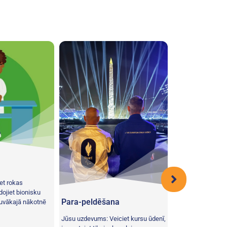
Izpēti un atklā
iet rokas
Jūsu misija: Lai u
dojiet bionisku
anaerobās fiziskā
Para-peldēšana
Tuvākajā nākotnē
līmeni, no izpētes
nosvērtus priekšm
Jūsu uzdevums: Veiciet kursu ūdenī,
savu bāzes staciju.