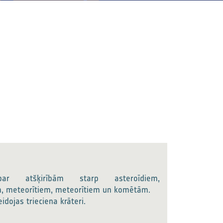
par atšķirībām starp asteroīdiem,
, meteorītiem, meteorītiem un komētām.
eidojas trieciena krāteri.