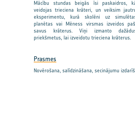
Mācību stundas beigās īsi paskaidros, k
veidojas trieciena krāteri, un veiksim jautr
eksperimentu, kurā skolēni uz simulēta
planētas vai Mēness virsmas izveidos paš
savus krāterus. Viņi izmanto dažādu
priekšmetus, lai izveidotu trieciena krāterus.
Prasmes
Novērošana, salīdzināšana, secinājumu izdar