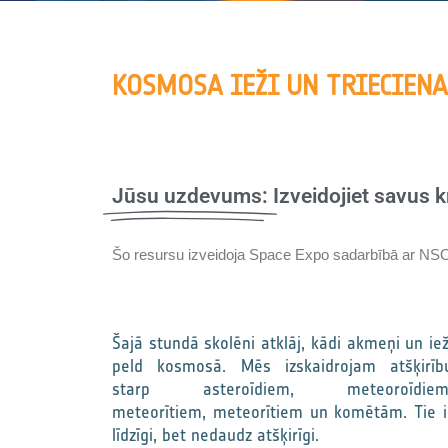
KOSMOSA IEŽI UN TRIECIENA
Jūsu uzdevums:
Izveidojiet savus k
Šo resursu izveidoja Space Expo sadarbībā ar NSO
Šajā stundā skolēni atklāj, kādi akmeņi un iež
peld kosmosā. Mēs izskaidrojam atšķirīb
starp asteroīdiem, meteoroīdiem
meteorītiem, meteorītiem un komētām. Tie i
līdzīgi, bet nedaudz atšķirīgi.