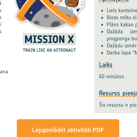
ā
u
Liels kontein
s
Biezs miltu sl
i
Plāns kakao p
s
Dažāda izm
pingponga bu
Dažādu izmēr
Darba lapa “
Laiks
īšana
60 minūtes
Resurss pieej
Šis resurss ir pi
Lejupielādēt aktivitāti PDF