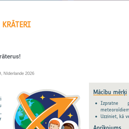
 KRĀTERI
rāterus!
, Nīderlande 2026
Mācību mērķi
i
Izpratne 
u
meteoroīdiem
,
Uzziniet, kā v
r
Aprīkojums