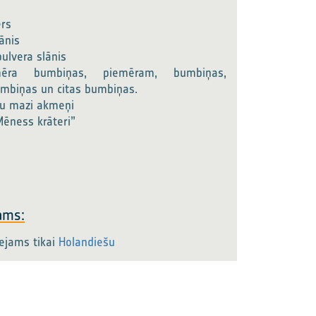
ers
ānis
ulvera slānis
ēra bumbiņas, piemēram, bumbiņas,
mbiņas un citas bumbiņas.
u mazi akmeņi
Mēness krāteri”
ams:
eejams tikai
Holandiešu