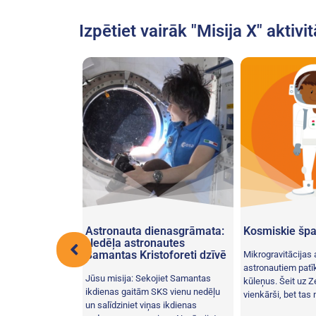
Izpētiet vairāk "Misija X" aktivi
e!
Astronauta dienasgrāmata:
Kosmiskie špa
Nedēļa astronautes
Samantas Kristoforeti dzīvē
zlabotu līdzsvaru
Mikrogravitācijas
 izpildiet
astronautiem patīk
Jūsu misija: Sekojiet Samantas
anas paņēmienus
kūleņus. Šeit uz Z
ikdienas gaitām SKS vienu nedēļu
 Zemes mēs
vienkārši, bet tas no
un salīdziniet viņas ikdienas