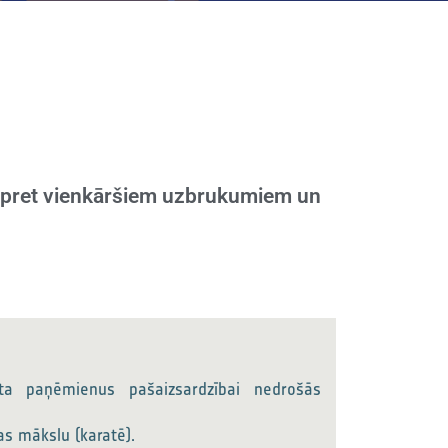
es pret vienkāršiem uzbrukumiem un
a paņēmienus pašaizsardzībai nedrošās
as mākslu (karatē).