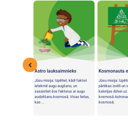
t uz Marsa
Astro lauksaimnieks
Kosmonauta e
Jūsu misija: Izpētiet, kādi faktori
Jūsu misija: Izpēt
zlabotu līdzsvaru
ietekmē augu augšanu, un
pārtikas izvēli un 
 arī uzlabotu ...
sasaistiet šos faktorus ar augu
kalorijas dzīvei u
audzēšanu kosmosā. Visas lietas,
kosmosā Astronaut
kas ...
kosmosā.