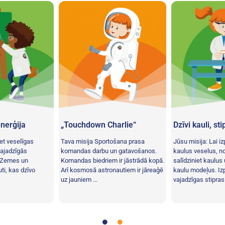
nerģija
„Touchdown Charlie“
Dzīvi kauli, sti
iet veselīgas
Tava misija Sportošana prasa
Jūsu misija: Lai iz
vajadzīgās
komandas darbu un gatavošanos.
kaulus veselus, no
z Zemes un
Komandas biedriem ir jāstrādā kopā.
salīdziniet kaulus 
i, kas dzīvo
Arī kosmosā astronautiem ir jāreaģē
kaulu modeļus. Iz
uz jauniem ...
vajadzīgas stipras 