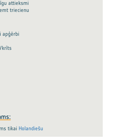
tīgu attieksmi
emt triecienu
i apģērbi
/krīts
ams:
ams tikai
Holandiešu