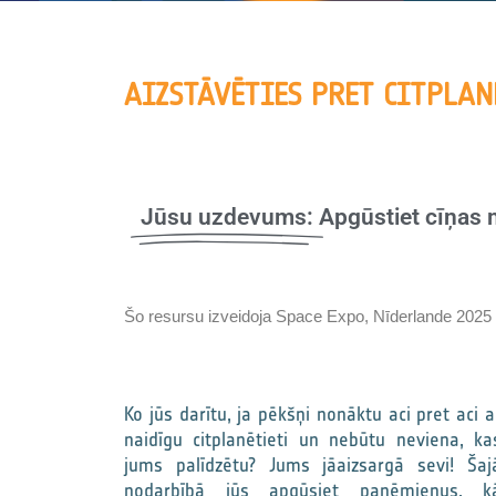
AIZSTĀVĒTIES PRET CITPLAN
Jūsu uzdevums:
Apgūstiet cīņas 
Šo resursu izveidoja Space Expo, Nīderlande 2025
Ko jūs darītu, ja pēkšņi nonāktu aci pret aci a
naidīgu citplanētieti un nebūtu neviena, ka
jums palīdzētu? Jums jāaizsargā sevi! Šaj
nodarbībā jūs apgūsiet paņēmienus, k