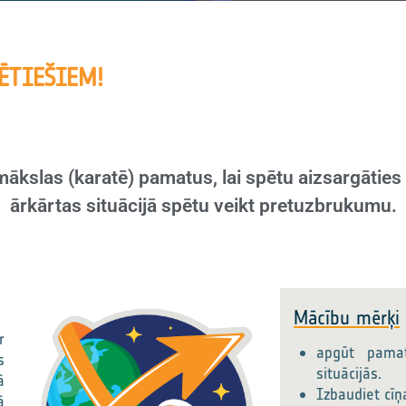
ĒTIEŠIEM!
mākslas (karatē) pamatus, lai spētu aizsargāti
ārkārtas situācijā spētu veikt pretuzbrukumu.
Mācību mērķi
r
apgūt pamat
s
situācijās.
ā
Izbaudiet cīņ
ā