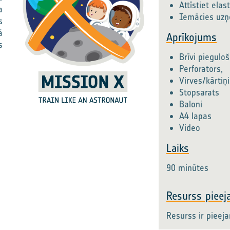
Attīstiet elas
a
Iemācies uzņ
s
ā
Aprīkojums
s
Brīvi pieguloš
Perforators,
Virves/kārtiņi
Stopsarats
Baloni
A4 lapas
Video
Laiks
90 minūtes
Resurss pieej
Resurss ir pieej