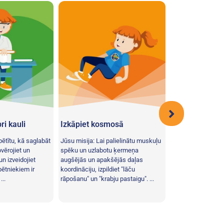
pri kauli
Izkāpiet kosmosā
Kāds ir jūsu t
augstums?
pētītu, kā saglabāt
Jūsu misija: Lai palielinātu muskuļu
Jūsu misija: Izmē
vērojiet un
spēku un uzlabotu ķermeņa
ķermeņa daļas un i
un izveidojiet
augšējās un apakšējās daļas
mērījumi varētu m
pētniekiem ir
koordināciju, izpildiet "lāču
Cik tu esi garš? Vai
...
rāpošanu" un "krabju pastaigu". ...