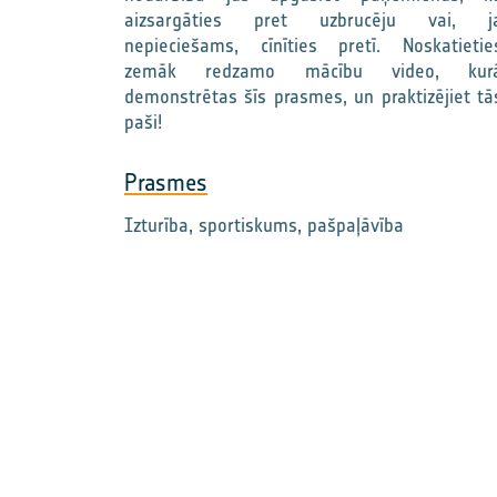
aizsargāties pret uzbrucēju vai, j
nepieciešams, cīnīties pretī. Noskatietie
zemāk redzamo mācību video, kur
demonstrētas šīs prasmes, un praktizējiet tā
paši!
Prasmes
Izturība, sportiskums, pašpaļāvība