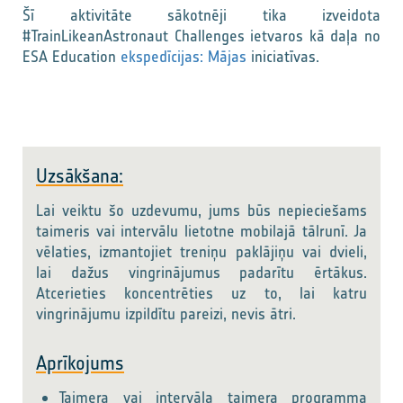
Šī aktivitāte sākotnēji tika izveidota
#TrainLikeanAstronaut Challenges ietvaros kā daļa no
ESA Education
ekspedīcijas: Mājas
iniciatīvas.
Uzsākšana:
Lai veiktu šo uzdevumu, jums būs nepieciešams
taimeris vai intervālu lietotne mobilajā tālrunī. Ja
vēlaties, izmantojiet treniņu paklājiņu vai dvieli,
lai dažus vingrinājumus padarītu ērtākus.
Atcerieties koncentrēties uz to, lai katru
vingrinājumu izpildītu pareizi, nevis ātri.
Aprīkojums
Taimera vai intervāla taimera programma