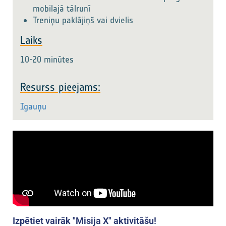
mobilajā tālrunī
Treniņu paklājiņš vai dvielis
Laiks
10-20 minūtes
Resurss pieejams:
Igauņu
Izpētiet vairāk "Misija X" aktivitāšu!