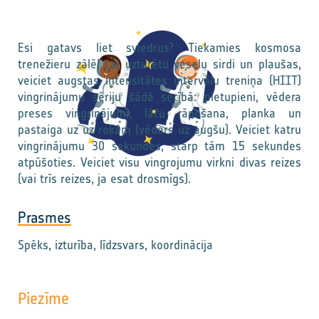
Esi gatavs liet sviedrus? Tiekamies kosmosa
trenežieru zālē! Lai uzturētu veselu sirdi un plaušas,
veiciet augstas intensitātes intervālu treniņa (HIIT)
vingrinājumu sēriju šādā secībā: pietupieni, vēdera
preses vingrinājumi, lāču rāpošana, planka un
pastaiga uz uz rokām (vēders uz augšu). Veiciet katru
vingrinājumu 30 sekundes, starp tām 15 sekundes
atpūšoties. Veiciet visu vingrojumu virkni divas reizes
(vai trīs reizes, ja esat drosmīgs).
Prasmes
Spēks, izturība, līdzsvars, koordinācija
Piezīme