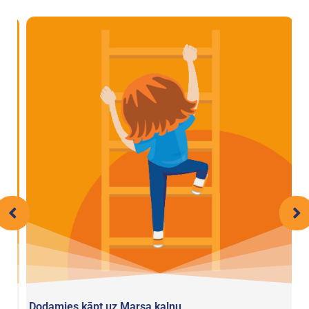
Dodamies kāpt uz Marsa kalnu
C