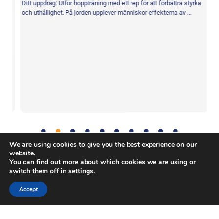
Ditt uppdrag: Utför hoppträning med ett rep för att förbättra styrka
Du
och uthållighet. På jorden upplever människor effekterna av ...
är
We are using cookies to give you the best experience on our
website.
You can find out more about which cookies we are using or
Bonusaktivitet
,
Fysiskt
Tag:
switch them off in
settings
.
Accept