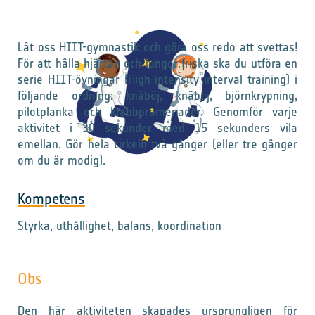
Låt oss HIIT-gymnastik och göra oss redo att svettas!
För att hålla hjärtan och lungor friska ska du utföra en
serie HIIT-övningar (High-intensity interval training) i
följande ordning: knäböj, knäböj, björnkrypning,
pilotplanka och krabbpromenader. Genomför varje
aktivitet i 30 sekunder med 15 sekunders vila
emellan. Gör hela cirkeln två gånger (eller tre gånger
om du är modig).
Kompetens
Styrka, uthållighet, balans, koordination
Obs
Den här aktiviteten skapades ursprungligen för