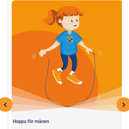
Hoppa för månen
B